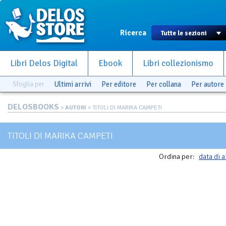
Ricerca
Libri Delos Digital
Ebook
Libri collezionismo
Sfoglia per
Ultimi arrivi
Per editore
Per collana
Per autore
DELOSBOOKS
>
AUTORI
> TITOLI DI MARIKA CAMPETI
TITOLI DI MARIKA CAMPETI
Ordina per:
data di a