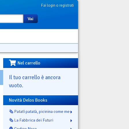
Fai login o registrati
Vai
Nel carrello
Il tuo carrello è ancora
vuoto.
Novità Delos Books
🗞️ Patatì patatà, picinina come me
🗞️ La Fabbrica dei Futuri
👻 Codice Nero