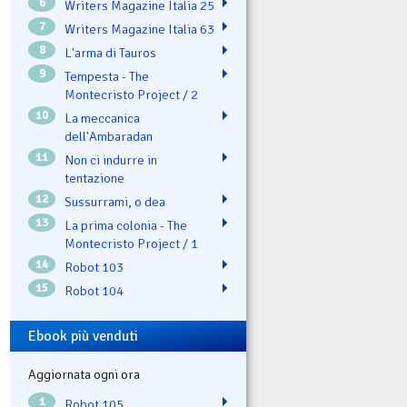
6
Writers Magazine Italia 25
7
Writers Magazine Italia 63
8
L'arma di Tauros
9
Tempesta - The
Montecristo Project / 2
10
La meccanica
dell'Ambaradan
11
Non ci indurre in
tentazione
12
Sussurrami, o dea
13
La prima colonia - The
Montecristo Project / 1
14
Robot 103
15
Robot 104
Ebook più venduti
Aggiornata ogni ora
1
Robot 105