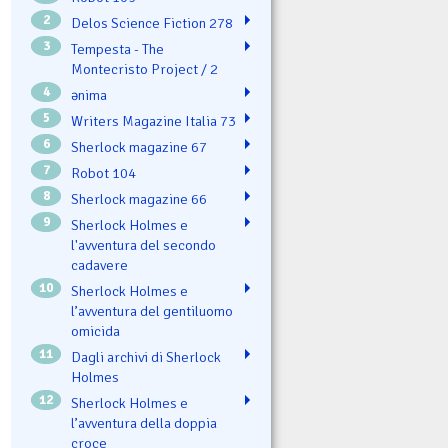
2
Delos Science Fiction 278
3
Tempesta - The
Montecristo Project / 2
4
ənima
5
Writers Magazine Italia 73
6
Sherlock magazine 67
7
Robot 104
8
Sherlock magazine 66
9
Sherlock Holmes e
l'avventura del secondo
cadavere
10
Sherlock Holmes e
l’avventura del gentiluomo
omicida
11
Dagli archivi di Sherlock
Holmes
12
Sherlock Holmes e
l’avventura della doppia
croce