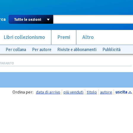
rca
Libri collezionismo
Premi
Altro
Per collana
Per autore
Riviste e abbonamenti
Pubblicità
DITARANTO
Ordina per:
data di arrivo
più venduti
titolo
autore
uscita