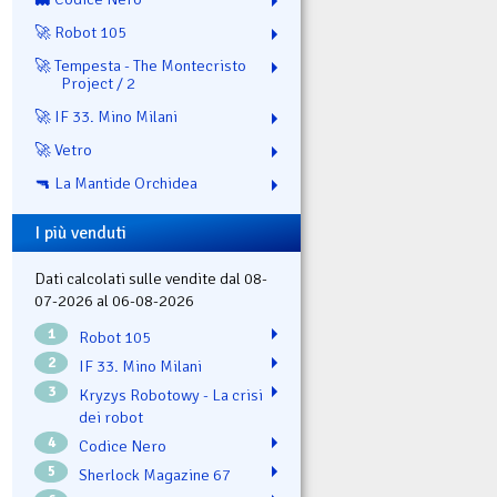
🚀 Robot 105
🚀 Tempesta - The Montecristo
Project / 2
🚀 IF 33. Mino Milani
🚀 Vetro
🔫 La Mantide Orchidea
I più venduti
Dati calcolati sulle vendite dal 08-
07-2026 al 06-08-2026
1
Robot 105
2
IF 33. Mino Milani
3
Kryzys Robotowy - La crisi
dei robot
4
Codice Nero
5
Sherlock Magazine 67