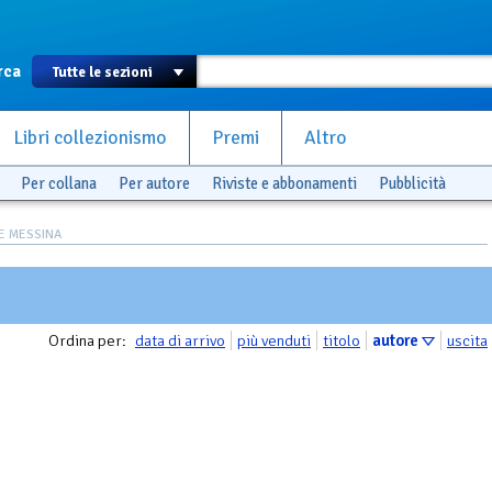
rca
Libri collezionismo
Premi
Altro
Per collana
Per autore
Riviste e abbonamenti
Pubblicità
SE MESSINA
Ordina per:
data di arrivo
più venduti
titolo
autore
uscita