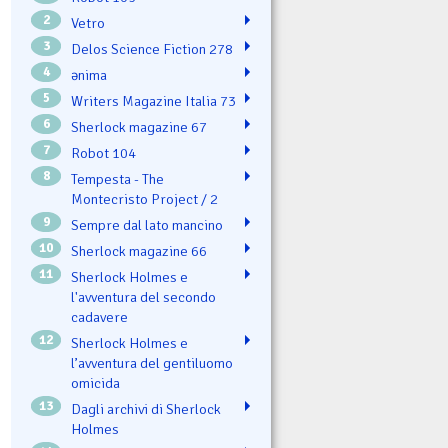
2
Vetro
3
Delos Science Fiction 278
4
ənima
5
Writers Magazine Italia 73
6
Sherlock magazine 67
7
Robot 104
8
Tempesta - The
Montecristo Project / 2
9
Sempre dal lato mancino
10
Sherlock magazine 66
11
Sherlock Holmes e
l'avventura del secondo
cadavere
12
Sherlock Holmes e
l’avventura del gentiluomo
omicida
13
Dagli archivi di Sherlock
Holmes