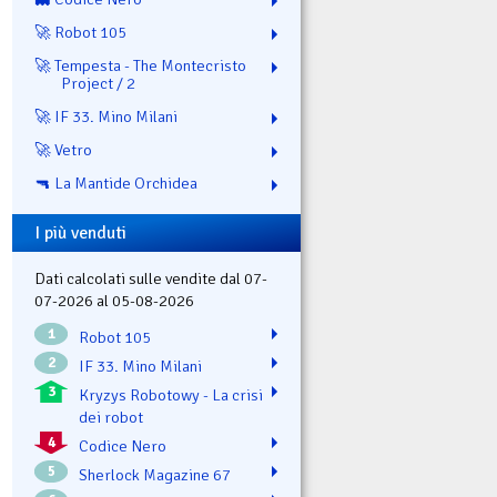
🚀 Robot 105
🚀 Tempesta - The Montecristo
Project / 2
🚀 IF 33. Mino Milani
🚀 Vetro
🔫 La Mantide Orchidea
I più venduti
Dati calcolati sulle vendite dal 07-
07-2026 al 05-08-2026
1
Robot 105
2
IF 33. Mino Milani
3
Kryzys Robotowy - La crisi
dei robot
4
Codice Nero
5
Sherlock Magazine 67