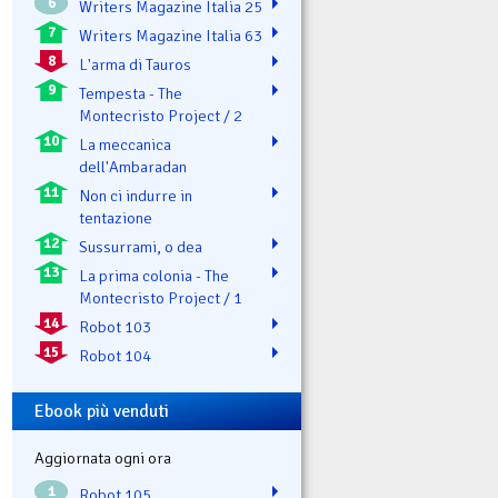
6
Writers Magazine Italia 25
7
Writers Magazine Italia 63
8
L'arma di Tauros
9
Tempesta - The
Montecristo Project / 2
10
La meccanica
dell'Ambaradan
11
Non ci indurre in
tentazione
12
Sussurrami, o dea
13
La prima colonia - The
Montecristo Project / 1
14
Robot 103
15
Robot 104
Ebook più venduti
Aggiornata ogni ora
1
Robot 105