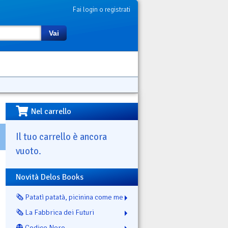
Fai login o registrati
Vai
Nel carrello
Il tuo carrello è ancora
vuoto.
Novità Delos Books
🗞️ Patatì patatà, picinina come me
🗞️ La Fabbrica dei Futuri
👻 Codice Nero