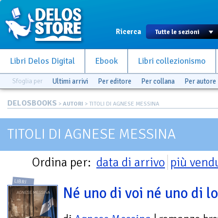
Ricerca
Libri Delos Digital
Ebook
Libri collezionismo
Sfoglia per
Ultimi arrivi
Per editore
Per collana
Per autore
DELOSBOOKS
>
AUTORI
> TITOLI DI AGNESE MESSINA
TITOLI DI AGNESE MESSINA
Ordina per:
data di arrivo
più vend
LIBRI
Né uno di voi né uno di l