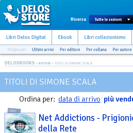
Ricerca
Libri Delos Digital
Ebook
Libri collezionismo
Sfoglia per
Ultimi arrivi
Per editore
Per collana
Per autore
DELOSBOOKS
>
AUTORI
> TITOLI DI SIMONE SCALA
TITOLI DI SIMONE SCALA
Ordina per:
data di arrivo
più vend
LIBRI
Net Addictions - Prigioni
della Rete