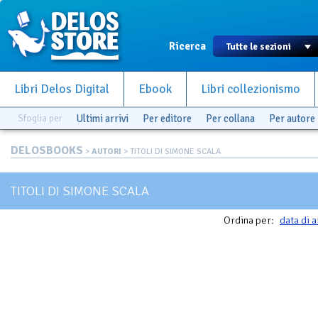
Ricerca
Libri Delos Digital
Ebook
Libri collezionismo
Sfoglia per
Ultimi arrivi
Per editore
Per collana
Per autore
DELOSBOOKS
>
AUTORI
> TITOLI DI SIMONE SCALA
TITOLI DI SIMONE SCALA
Ordina per:
data di a