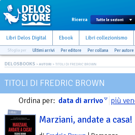
Ricerca
Libri Delos Digital
Ebook
Libri collezionismo
Sfoglia per
Ultimi arrivi
Per editore
Per collana
Per autore
DELOSBOOKS
>
AUTORI
> TITOLI DI FREDRIC BROWN
TITOLI DI FREDRIC BROWN
Ordina per:
data di arrivo
più ven
LIBRI
Marziani, andate a casa!