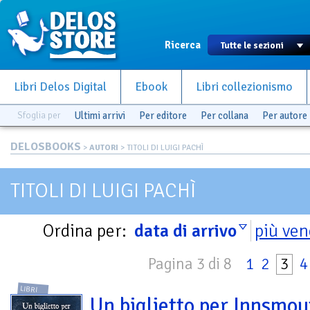
Ricerca
Libri Delos Digital
Ebook
Libri collezionismo
Sfoglia per
Ultimi arrivi
Per editore
Per collana
Per autore
DELOSBOOKS
>
AUTORI
> TITOLI DI LUIGI PACHÌ
TITOLI DI LUIGI PACHÌ
Ordina per:
data di arrivo
più ven
Pagina 3 di 8
1
2
3
4
LIBRI
Un biglietto per Innsmou