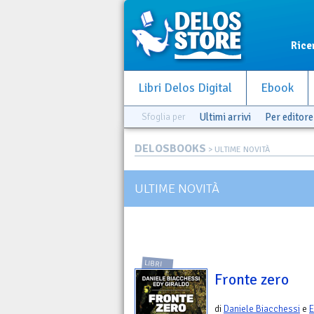
Rice
Libri Delos Digital
Ebook
Sfoglia per
Ultimi arrivi
Per editore
DELOSBOOKS
> ULTIME NOVITÀ
ULTIME NOVITÀ
LIBRI
Fronte zero
di
Daniele Biacchessi
e
E