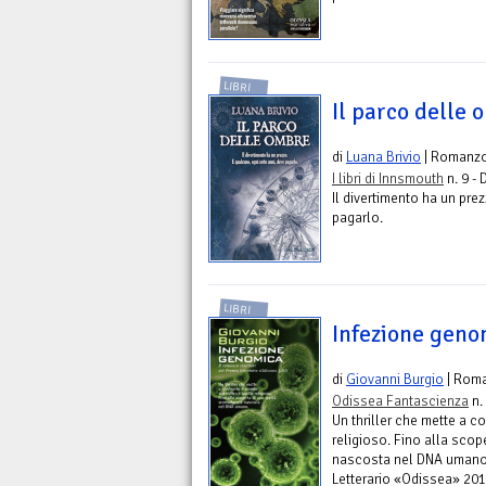
LIBRI
Il parco delle
di
Luana Brivio
| Romanz
I libri di Innsmouth
n. 9 - 
Il divertimento ha un pre
pagarlo.
LIBRI
Infezione geno
di
Giovanni Burgio
| Rom
Odissea Fantascienza
n.
Un thriller che mette a c
religioso. Fino alla scop
nascosta nel DNA umano. 
Letterario «Odissea» 20