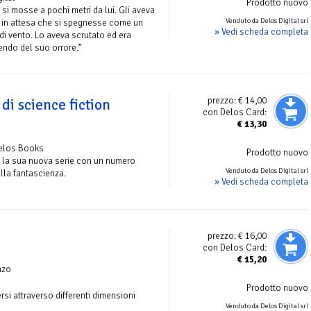
Prodotto nuovo
si mosse a pochi metri da lui. Gli aveva
Venduto da Delos Digital srl
 in attesa che si spegnesse come un
» Vedi scheda completa
 di vento. Lo aveva scrutato ed era
ndo del suo orrore.”
prezzo:
€ 14,00
di science fiction
con Delos Card:
€
13,30
Delos Books
Prodotto nuovo
pre la sua nuova serie con un numero
Venduto da Delos Digital srl
lla fantascienza.
» Vedi scheda completa
prezzo:
€ 16,00
con Delos Card:
€
15,20
nzo
Prodotto nuovo
rsi attraverso differenti dimensioni
Venduto da Delos Digital srl