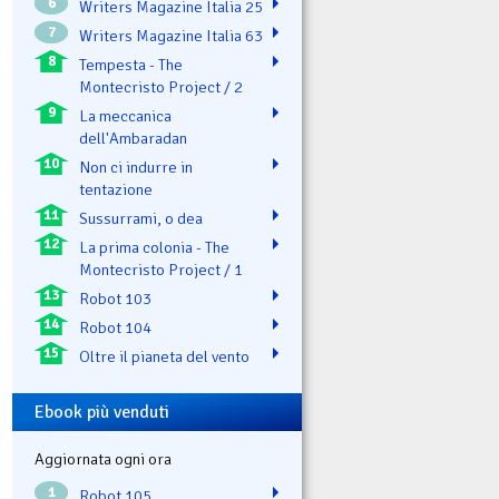
6
Writers Magazine Italia 25
7
Writers Magazine Italia 63
8
Tempesta - The
Montecristo Project / 2
9
La meccanica
dell'Ambaradan
10
Non ci indurre in
tentazione
11
Sussurrami, o dea
12
La prima colonia - The
Montecristo Project / 1
13
Robot 103
14
Robot 104
15
Oltre il pianeta del vento
Ebook più venduti
Aggiornata ogni ora
1
Robot 105