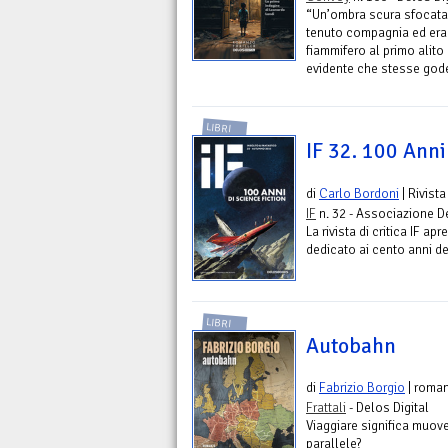
“Un’ombra scura sfocata 
tenuto compagnia ed era
fiammifero al primo alito
evidente che stesse gode
LIBRI
IF 32. 100 Anni 
di
Carlo Bordoni
| Rivista
IF
n. 32 - Associazione 
La rivista di critica IF a
dedicato ai cento anni de
LIBRI
Autobahn
di
Fabrizio Borgio
| roma
Frattali
- Delos Digital
Viaggiare significa muove
parallele?