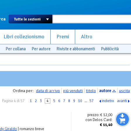
rca
Libri collezionismo
Premi
Altro
Per collana
Per autore
Riviste e abbonamenti
Pubblicità
Ordina per:
data di arrivo
più venduti
titolo
autore
uscita
Pagina 4 di 57
1
2
3
4
5
6
7
8
9
10
...
57
indietro
avanti
prezzo:
€ 12,00
con Delos Card:
€
11,40
dy Giraldo
| romanzo breve