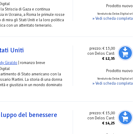
Digital
Prodotto nuovo
la Striscia di Gaza e continua
Venduto da Delos Digital srl
ia in Ucraina, a Roma le primule rosse
» Vedi scheda completa
i mira gli Stati Uniti e la loro politica
ca con un attentato temerario.
prezzo:
€ 13,00
tati Uniti
con Delos Card:
€
12,35
dy Giraldo
| romanzo breve
Digital
Prodotto nuovo
ipartimento di Stato americano con la
Venduto da Delos Digital srl
sario Martini. La storia di una donna
» Vedi scheda completa
rità e giustizia in un mondo dominato
prezzo:
€ 15,00
viluppo del benessere
con Delos Card:
€
14,25