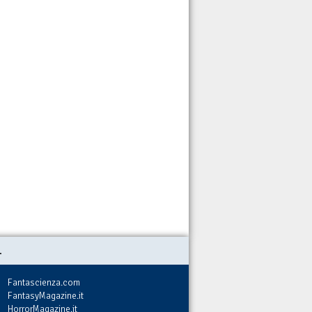
.
Fantascienza.com
FantasyMagazine.it
HorrorMagazine.it