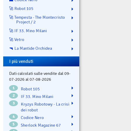
🚀 Robot 105
🚀 Tempesta - The Montecristo
Project / 2
🚀 IF 33. Mino Milani
🚀 Vetro
🔫 La Mantide Orchidea
I più venduti
Dati calcolati sulle vendite dal 09-
07-2026 al 07-08-2026
1
Robot 105
2
IF 33. Mino Milani
3
Kryzys Robotowy - La crisi
dei robot
4
Codice Nero
5
Sherlock Magazine 67