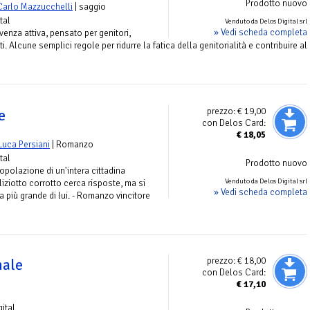
Prodotto nuovo
Carlo Mazzucchelli
| saggio
tal
Venduto da Delos Digital srl
» Vedi scheda completa
venza attiva, pensato per genitori,
. Alcune semplici regole per ridurre la fatica della genitorialità e contribuire al
prezzo:
€ 19,00
e
con Delos Card:
€
18,05
Luca Persiani
| Romanzo
tal
Prodotto nuovo
popolazione di un'intera cittadina
Venduto da Delos Digital srl
liziotto corrotto cerca risposte, ma si
» Vedi scheda completa
a più grande di lui. - Romanzo vincitore
prezzo:
€ 18,00
male
con Delos Card:
€
17,10
gital