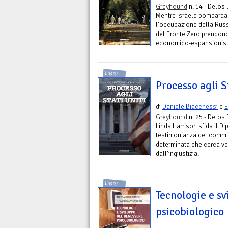
Greyhound
n. 14 - Delos 
Mentre Israele bombarda 
l’occupazione della Russ
del Fronte Zero prendono d
economico-espansionisti
LIBRI
Processo agli S
di
Daniele Biacchessi
e
E
Greyhound
n. 25 - Delos 
Linda Harrison sfida il D
testimonianza del commis
determinata che cerca ve
dall’ingiustizia.
LIBRI
Tecnologie e s
psicobiologico