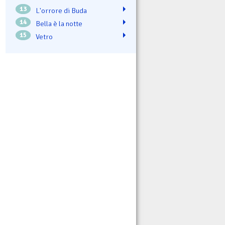
13
L'orrore di Buda
14
Bella è la notte
15
Vetro