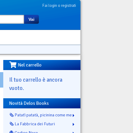
Fai login o registrati
Vai
Nel carrello
Il tuo carrello è ancora
vuoto.
Novità Delos Books
🗞️ Patatì patatà, picinina come me
🗞️ La Fabbrica dei Futuri
👻 Codice Nero