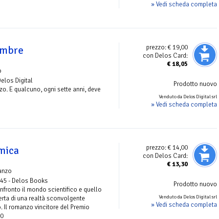
» Vedi scheda completa
prezzo:
€ 19,00
 ombre
con Delos Card:
€
18,05
o
Delos Digital
Prodotto nuovo
zzo. E qualcuno, ogni sette anni, deve
Venduto da Delos Digital srl
» Vedi scheda completa
prezzo:
€ 14,00
mica
con Delos Card:
€
13,30
anzo
 45 - Delos Books
Prodotto nuovo
onfronto il mondo scientifico e quello
Venduto da Delos Digital srl
erta di una realtà sconvolgente
» Vedi scheda completa
Il romanzo vincitore del Premio
10