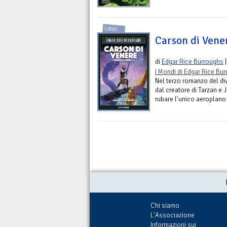
LIBRI
Carson di Vene
di
Edgar Rice Burroughs
|
I Mondi di Edgar Rice Bu
Nel terzo romanzo del di
dal creatore di Tarzan e 
rubare l'unico aeroplano
Chi siamo
L'Associazione
Informazioni sui