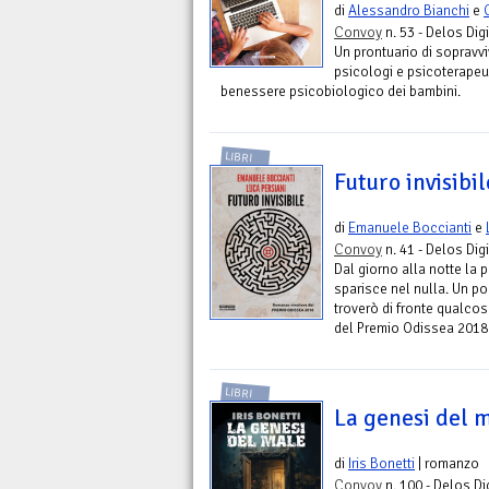
di
Alessandro Bianchi
e
Convoy
n. 53 - Delos Digi
Un prontuario di sopravvi
psicologi e psicoterapeuti
benessere psicobiologico dei bambini.
LIBRI
Futuro invisibil
di
Emanuele Boccianti
e
Convoy
n. 41 - Delos Digi
Dal giorno alla notte la 
sparisce nel nulla. Un po
troverò di fronte qualcos
del Premio Odissea 2018
LIBRI
La genesi del 
di
Iris Bonetti
| romanzo
Convoy
n. 100 - Delos Di