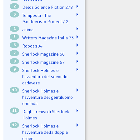
2
Delos Science Fiction 278
3
Tempesta - The
Montecristo Project / 2
4
ənima
5
Writers Magazine Italia 73
6
Robot 104
7
Sherlock magazine 66
8
Sherlock magazine 67
9
Sherlock Holmes e
l'avventura del secondo
cadavere
10
Sherlock Holmes e
l’avventura del gentiluomo
omicida
11
Dagli archivi di Sherlock
Holmes
12
Sherlock Holmes e
l’avventura della doppia
croce