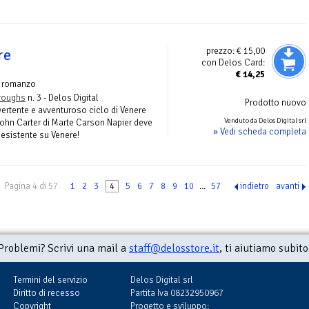
prezzo:
€ 15,00
re
con Delos Card:
€
14,25
 romanzo
rroughs
n. 3 - Delos Digital
Prodotto nuovo
vertente e avventuroso ciclo di Venere
Venduto da Delos Digital srl
John Carter di Marte Carson Napier deve
» Vedi scheda completa
 esistente su Venere!
Pagina 4 di 57
1
2
3
4
5
6
7
8
9
10
...
57
indietro
avanti
Problemi? Scrivi una mail a
staff@delosstore.it
, ti aiutiamo subito
Termini del servizio
Delos Digital srl
Diritto di recesso
Partita Iva 08232950967
Copyright
Progetto e sviluppo: