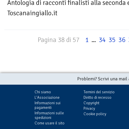
Antologia di racconti finalisti alla seconda
Toscanaingiallo.it
Pagina 38 di 57
1
...
34
35
36
Problemi? Scrivi una mail
Chi siamo
Termini del servizio
L'Associazione
Diritto di recesso
Informazioni sui
Copyright
pagamenti
Privacy
Informazioni sulle
Cookie policy
spedizioni
Come usare il sito