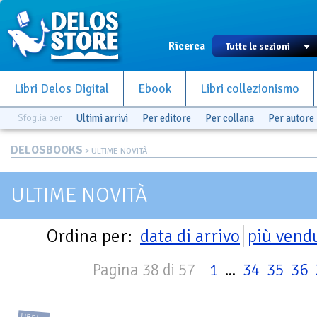
Ricerca
Libri Delos Digital
Ebook
Libri collezionismo
Sfoglia per
Ultimi arrivi
Per editore
Per collana
Per autore
DELOSBOOKS
> ULTIME NOVITÀ
ULTIME NOVITÀ
Ordina per:
data di arrivo
più vend
Pagina 38 di 57
1
...
34
35
36