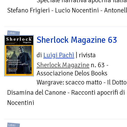
Speciale narrativa apocrifa itali
Stefano Frigieri - Lucio Nocentini - Antone
LIBRI
Sherlock Magazine 63
di
Luigi Pachì
| rivista
Sherlock Magazine
n. 63 -
Associazione Delos Books
Wargrave: scacco matto - Il Dott
Disamina del Canone - Racconti apocrifi di
Nocentini
LIBRI