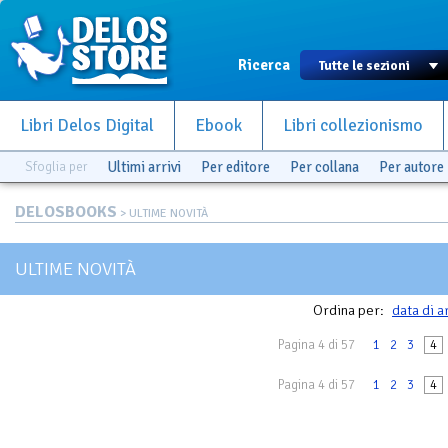
Ricerca
Libri Delos Digital
Ebook
Libri collezionismo
Sfoglia per
Ultimi arrivi
Per editore
Per collana
Per autore
DELOSBOOKS
> ULTIME NOVITÀ
ULTIME NOVITÀ
Ordina per:
data di a
Pagina 4 di 57
1
2
3
4
Pagina 4 di 57
1
2
3
4