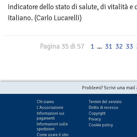
indicatore dello stato di salute, di vitalità e
italiano. (Carlo Lucarelli)
Pagina 35 di 57
1
...
31
32
33
Problemi? Scrivi una mail
Chi siamo
Termini del servizio
L'Associazione
Diritto di recesso
Informazioni sui
Copyright
pagamenti
Privacy
Informazioni sulle
Cookie policy
spedizioni
Come usare il sito