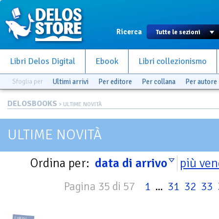
Ricerca
Libri Delos Digital
Ebook
Libri collezionismo
Sfoglia per
Ultimi arrivi
Per editore
Per collana
Per autore
DELOSBOOKS
> ULTIME NOVITÀ
ULTIME NOVITÀ
Ordina per:
data di arrivo
più ven
Pagina 35 di 57
1
...
31
32
33