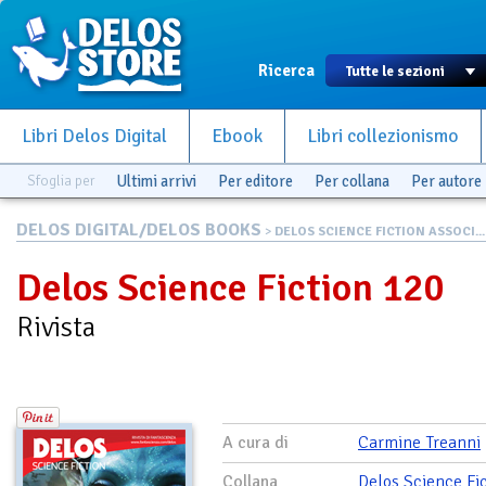
Ricerca
Libri Delos Digital
Ebook
Libri collezionismo
Sfoglia per
Ultimi arrivi
Per editore
Per collana
Per autore
DELOS DIGITAL/DELOS BOOKS
>
DELOS SCIENCE FICTION ASSOCI...
Delos Science Fiction 120
Rivista
A cura di
Carmine Treanni
Collana
Delos Science Fi