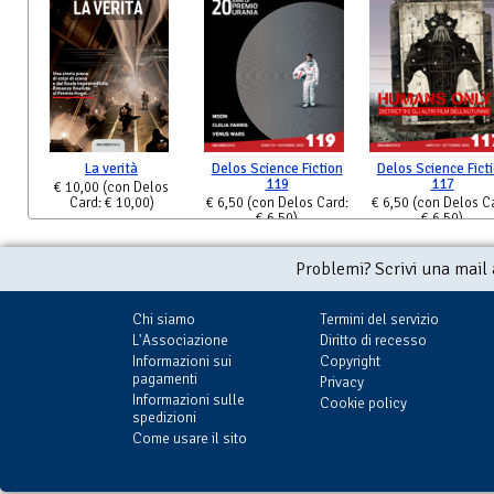
La verità
Delos Science Fiction
Delos Science Fict
119
117
€ 10,00
(con Delos
Card: € 10,00)
€ 6,50
(con Delos Card:
€ 6,50
(con Delos C
€ 6,50)
€ 6,50)
Problemi? Scrivi una mail
Chi siamo
Termini del servizio
L'Associazione
Diritto di recesso
Informazioni sui
Copyright
pagamenti
Privacy
Informazioni sulle
Cookie policy
spedizioni
Come usare il sito