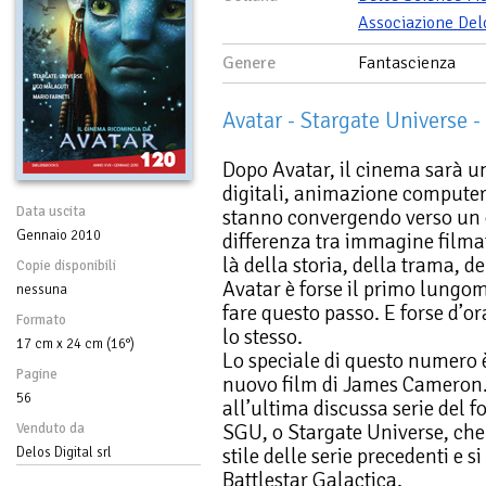
Associazione Del
Genere
Fantascienza
Avatar - Stargate Universe 
Dopo Avatar, il cinema sarà un’
digitali, animazione computeri
Data uscita
stanno convergendo verso un o
Gennaio 2010
differenza tra immagine filmat
là della storia, della trama, de
Copie disponibili
Avatar è forse il primo lungom
nessuna
fare questo passo. E forse d’or
Formato
lo stesso.
17 cm x 24 cm (16°)
Lo speciale di questo numero 
Pagine
nuovo film di James Cameron.
56
all’ultima discussa serie del f
SGU, o Stargate Universe, ch
Venduto da
stile delle serie precedenti e s
Delos Digital srl
Battlestar Galactica.