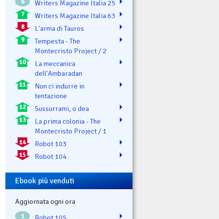
6
Writers Magazine Italia 25
7
Writers Magazine Italia 63
8
L'arma di Tauros
9
Tempesta - The
Montecristo Project / 2
10
La meccanica
dell'Ambaradan
11
Non ci indurre in
tentazione
12
Sussurrami, o dea
13
La prima colonia - The
Montecristo Project / 1
14
Robot 103
15
Robot 104
Ebook più venduti
Aggiornata ogni ora
1
Robot 105