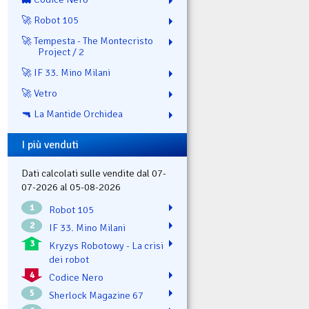
🚀 Robot 105
🚀 Tempesta - The Montecristo
Project / 2
🚀 IF 33. Mino Milani
🚀 Vetro
🔫 La Mantide Orchidea
I più venduti
Dati calcolati sulle vendite dal 07-
07-2026 al 05-08-2026
1
Robot 105
2
IF 33. Mino Milani
3
Kryzys Robotowy - La crisi
dei robot
4
Codice Nero
5
Sherlock Magazine 67