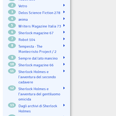
2
Vetro
3
Delos Science Fiction 278
4
ənima
5
Writers Magazine Italia 73
6
Sherlock magazine 67
7
Robot 104
8
Tempesta - The
Montecristo Project / 2
9
Sempre dal lato mancino
10
Sherlock magazine 66
11
Sherlock Holmes e
l'avventura del secondo
cadavere
12
Sherlock Holmes e
l’avventura del gentiluomo
omicida
13
Dagli archivi di Sherlock
Holmes