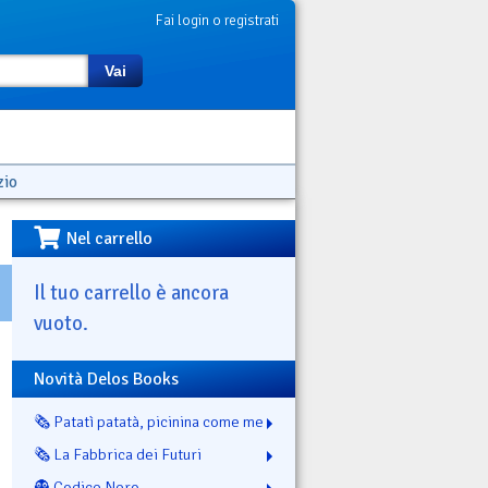
Fai login o registrati
Vai
zio
Nel carrello
Il tuo carrello è ancora
vuoto.
Novità Delos Books
🗞️ Patatì patatà, picinina come me
🗞️ La Fabbrica dei Futuri
👻 Codice Nero