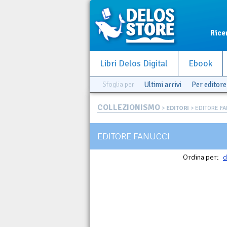
Rice
Libri Delos Digital
Ebook
Sfoglia per
Ultimi arrivi
Per editore
COLLEZIONISMO
>
EDITORI
> EDITORE FA
EDITORE FANUCCI
Ordina per:
d