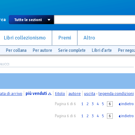
rca
Libri collezionismo
Premi
Altro
Per collana
Per autore
Serie complete
Libri d'arte
Per nego
NUCCI
ata di arrivo
più venduti
titolo
autore
uscita
-
legenda condizioni
Pagina 6 di 6
1
2
3
4
5
6
indietro
Pagina 6 di 6
1
2
3
4
5
6
indietro