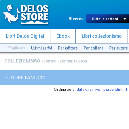
Ricerca
Libri Delos Digital
Ebook
Libri collezionismo
Sfoglia per
Ultimi arrivi
Per editore
Per collana
Per autore
COLLEZIONISMO
>
EDITORI
> EDITORE FANUCCI
EDITORE FANUCCI
Ordina per:
data di arrivo
più venduti
t