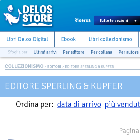
Ricerca
Libri Delos Digital
Ebook
Libri collezionismo
Sfoglia per
Ultimi arrivi
Per editore
Per collana
Per autore
COLLEZIONISMO
>
EDITORI
> EDITORE SPERLING & KUPFER
EDITORE SPERLING & KUPFER
Ordina per:
data di arrivo
più vendut
Pagina 