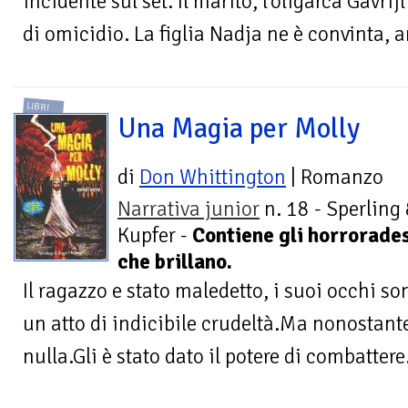
incidente sul set. Il marito, l'oligarca Gavrij
di omicidio. La figlia Nadja ne è convinta, a
LIBRI
Una Magia per Molly
di
Don Whittington
| Romanzo
Narrativa junior
n. 18 - Sperling
Kupfer -
Contiene gli horrorades
che brillano.
Il ragazzo e stato maledetto, i suoi occhi son
un atto di indicibile crudeltà.Ma nonostant
nulla.Gli è stato dato il potere di combattere.