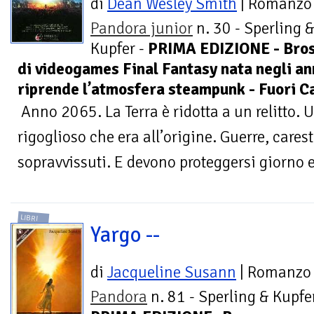
di
Dean Wesley Smith
| Romanzo
Pandora junior
n. 30 - Sperling 
Kupfer -
PRIMA EDIZIONE - Bross
di videogames Final Fantasy nata negli ann
riprende l’atmosfera steampunk - Fuori Ca
Anno 2065. La Terra è ridotta a un relitto. 
rigoglioso che era all’origine. Guerre, cares
sopravvissuti. E devono proteggersi giorno e
LIBRI
Yargo --
di
Jacqueline Susann
| Romanzo
Pandora
n. 81 - Sperling & Kupfer