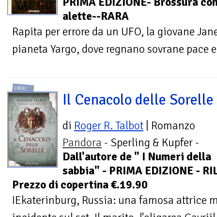
PRIMA EDIZIONE- Brossura co
alette--RARA
Rapita per errore da un UFO, la giovane Jane
pianeta Yargo, dove regnano sovrane pace 
LIBRI
Il Cenacolo delle Sorelle
di
Roger R. Talbot
| Romanzo
Pandora
- Sperling & Kupfer -
Dall'autore de " I Numeri della
sabbia" - PRIMA EDIZIONE - RI
Prezzo di copertina €.19.90
IEkaterinburg, Russia: una famosa attrice m