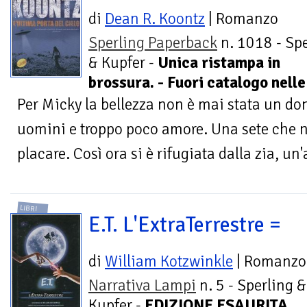
di
Dean R. Koontz
| Romanzo
Sperling Paperback
n. 1018 - Spe
& Kupfer -
Unica ristampa in
brossura. - Fuori catalogo nelle
Per Micky la bellezza non è mai stata un don
uomini e troppo poco amore. Una sete che n
placare. Così ora si è rifugiata dalla zia, un
LIBRI
E.T. L'ExtraTerrestre =
di
William Kotzwinkle
| Romanzo
Narrativa Lampi
n. 5 - Sperling &
Kupfer -
EDIZIONE ESAURITA