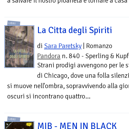
a salvare il nostro pioaneta e tornare a casa
LIBRI
La Citta degli Spiriti
di
Sara Paretsky
| Romanzo
Pandora
n. 840 - Sperling & Kupf
Strani prodigi avvengono per le s
di Chicago, dove una folla silenzio
si muove nell'ombra, sopravvivendo alla gio
oscuri si incontrano quattro...
LIBRI
MIB - MEN IN BLACK