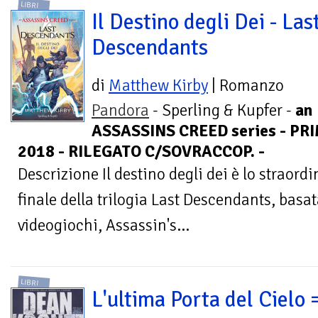
LIBRI
Il Destino degli Dei - Las
Descendants
di
Matthew Kirby
| Romanzo
Pandora
- Sperling & Kupfer -
an
ASSASSINS CREED series - PR
2018 - RILEGATO C/SOVRACCOP. -
Descrizione Il destino degli dei è lo straord
finale della trilogia Last Descendants, basa
videogiochi, Assassin's...
LIBRI
L'ultima Porta del Cielo 