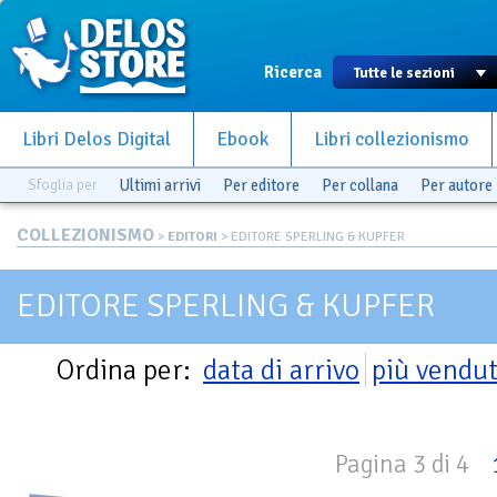
Ricerca
Libri Delos Digital
Ebook
Libri collezionismo
Sfoglia per
Ultimi arrivi
Per editore
Per collana
Per autore
COLLEZIONISMO
>
EDITORI
> EDITORE SPERLING & KUPFER
EDITORE SPERLING & KUPFER
Ordina per:
data di arrivo
più vendut
Pagina 3 di 4