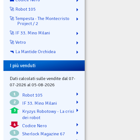
🚀 Robot 105
🚀 Tempesta - The Montecristo
Project / 2
🚀 IF 33. Mino Milani
🚀 Vetro
🔫 La Mantide Orchidea
I più venduti
Dati calcolati sulle vendite dal 07-
07-2026 al 05-08-2026
1
Robot 105
2
IF 33. Mino Milani
3
Kryzys Robotowy - La crisi
dei robot
4
Codice Nero
5
Sherlock Magazine 67