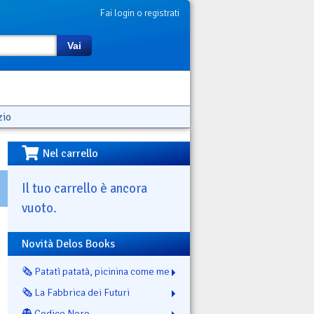
Fai login o registrati
Vai
zio
Nel carrello
Il tuo carrello è ancora
vuoto.
Novità Delos Books
🗞️ Patatì patatà, picinina come me
🗞️ La Fabbrica dei Futuri
👻 Codice Nero