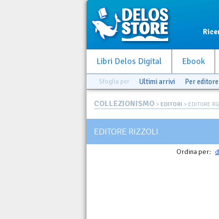
Rice
Libri Delos Digital
Ebook
Sfoglia per
Ultimi arrivi
Per editore
COLLEZIONISMO
>
EDITORI
> EDITORE RI
EDITORE RIZZOLI
Ordina per:
d