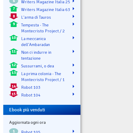
6
Writers Magazine Italia 25
7
Writers Magazine Italia 63
8
L'arma di Tauros
9
Tempesta - The
Montecristo Project / 2
10
La meccanica
dell'Ambaradan
11
Non ci indurre in
tentazione
12
Sussurrami, o dea
13
La prima colonia - The
Montecristo Project / 1
14
Robot 103
15
Robot 104
Ebook più venduti
Aggiornata ogni ora
1
Robot 105