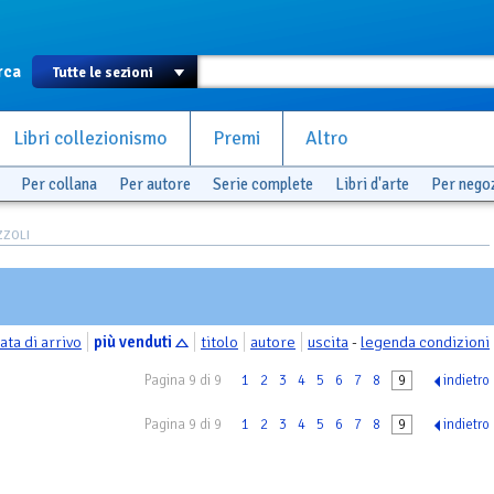
rca
Libri collezionismo
Premi
Altro
Per collana
Per autore
Serie complete
Libri d'arte
Per nego
ZZOLI
ata di arrivo
più venduti
titolo
autore
uscita
-
legenda condizioni
Pagina 9 di 9
1
2
3
4
5
6
7
8
9
indietro
Pagina 9 di 9
1
2
3
4
5
6
7
8
9
indietro