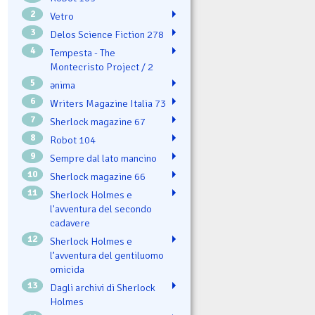
2
Vetro
3
Delos Science Fiction 278
4
Tempesta - The
Montecristo Project / 2
5
ənima
6
Writers Magazine Italia 73
7
Sherlock magazine 67
8
Robot 104
9
Sempre dal lato mancino
10
Sherlock magazine 66
11
Sherlock Holmes e
l'avventura del secondo
cadavere
12
Sherlock Holmes e
l’avventura del gentiluomo
omicida
13
Dagli archivi di Sherlock
Holmes