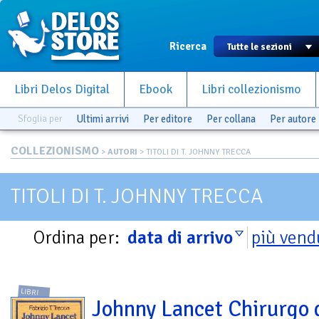
Ricerca
Libri Delos Digital
Ebook
Libri collezionismo
Sfoglia per
Ultimi arrivi
Per editore
Per collana
Per autore
COLLEZIONISMO
>
AUTORI
> TITOLI DI T. JOHNNY TRECCA
TITOLI DI T. JOHNNY TRECCA
Ordina per:
data di arrivo
più vend
LIBRI
Johnny Lancet Chirurgo 