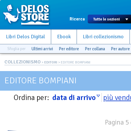
Ricerca
Libri Delos Digital
Ebook
Libri collezionismo
Sfoglia per
Ultimi arrivi
Per editore
Per collana
Per autore
COLLEZIONISMO
>
EDITORI
> EDITORE BOMPIANI
EDITORE BOMPIANI
Ordina per:
data di arrivo
più vend
Pagina 5 