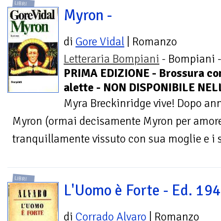
LIBRI
Myron -
di
Gore Vidal
| Romanzo
Letteraria Bompiani
- Bompiani 
PRIMA EDIZIONE - Brossura co
alette - NON DISPONIBILE NEL
Myra Breckinridge vive! Dopo anni
Myron (ormai decisamente Myron per amore
tranquillamente vissuto con sua moglie e i su
LIBRI
L'Uomo è Forte - Ed. 19
di
Corrado Alvaro
| Romanzo