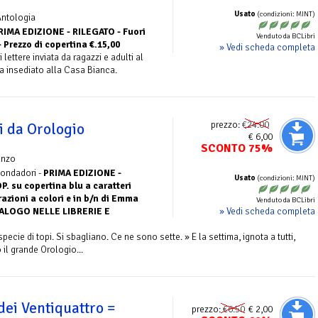
Usato
(condizioni: MINT)
Antologia
RIMA EDIZIONE - RILEGATO - Fuori
Venduto da BCLibri
- Prezzo di copertina €.15,00
» Vedi scheda completa
 lettere inviata da ragazzi e adulti al
 insediato alla Casa Bianca.
prezzo:
€24.00
pi da Orologio
€ 6,00
SCONTO 75%
anzo
Mondadori -
PRIMA EDIZIONE -
Usato
(condizioni: MINT)
 su copertina blu a caratteri
razioni a colori e in b/n di Emma
Venduto da BCLibri
» Vedi scheda completa
TALOGO NELLE LIBRERIE E
 specie di topi. Si sbagliano. Ce ne sono sette. » E la settima, ignota a tutti,
 il grande Orologio...
ei Ventiquattro =
prezzo:
€6.50
€ 2,00