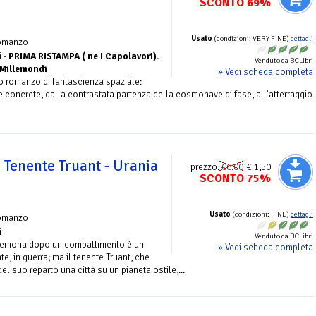
SCONTO 69%
Usato
(condizioni: VERY FINE)
dettagli
omanzo
i -
PRIMA RISTAMPA ( ne I Capolavori).
Venduto da BCLibri
 Millemondi
» Vedi scheda completa
o romanzo di fantascienza spaziale:
ture concrete, dalla contrastata partenza della cosmonave di fase, all'atterraggio
 Tenente Truant - Urania
prezzo:
€6.00
€ 1,50
SCONTO 75%
Usato
(condizioni: FINE)
dettagli
omanzo
i
Venduto da BCLibri
 memoria dopo un combattimento è un
» Vedi scheda completa
, in guerra; ma il tenente Truant, che
l suo reparto una città su un pianeta ostile,...