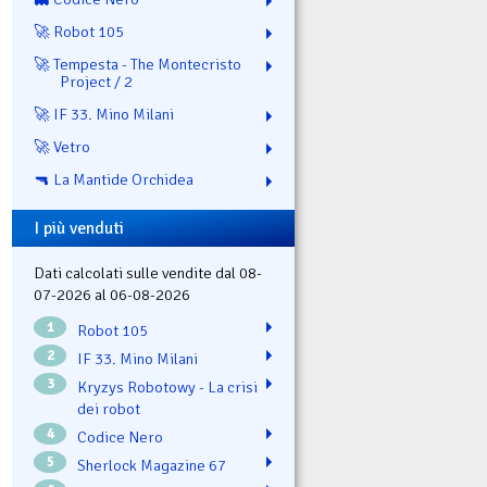
🚀 Robot 105
🚀 Tempesta - The Montecristo
Project / 2
🚀 IF 33. Mino Milani
🚀 Vetro
🔫 La Mantide Orchidea
I più venduti
Dati calcolati sulle vendite dal 08-
07-2026 al 06-08-2026
1
Robot 105
2
IF 33. Mino Milani
3
Kryzys Robotowy - La crisi
dei robot
4
Codice Nero
5
Sherlock Magazine 67