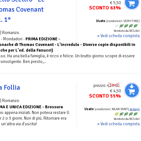
€ 5,50
SCONTO 63%
homas Covenant
l. 1°
Usato
(condizioni: VERY FINE)
Venduto da BCLibri
| Romanzo
» Vedi scheda completa
1 - Mondadori -
PRIMA EDIZIONE -
onache di Thomas Covenant - L'incredulo - Diverse copie disponibili in
che per L'ed. della Fanucci)
. Ha una bella famiglia, è ricco e felice. Un brutto giorno scopre di essere
convolgente. Ben presto,...
prezzo:
€10.00
a Follia
€ 4,50
SCONTO 55%
| Romanzo
MA E UNICA EDIZIONE - Brossura
Usato
(condizioni: NEAR MINT)
dettagli
o appena iniziati. Non poteva restare lì.
 2 o 3 giorni. Non di più. Ritornare era
Venduto da BCLibri
» Vedi scheda completa
un'altra via d'uscita!