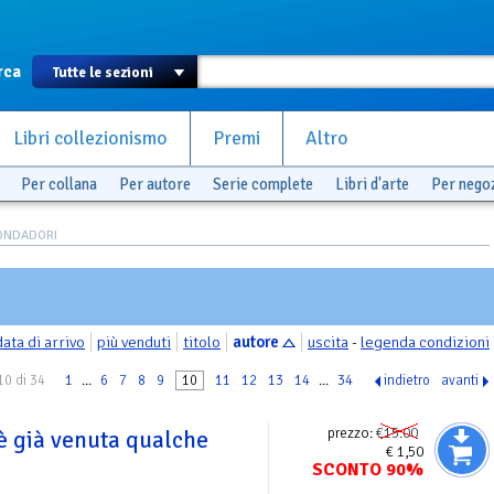
rca
Libri collezionismo
Premi
Altro
Per collana
Per autore
Serie complete
Libri d'arte
Per nego
ONDADORI
data di arrivo
più venduti
titolo
autore
uscita
-
legenda condizioni
10 di 34
1
...
6
7
8
9
10
11
12
13
14
...
34
indietro
avanti
prezzo:
€15.00
è già venuta qualche
€ 1,50
SCONTO 90%