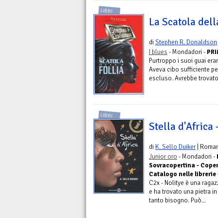
LIBRI
La Scatola della
di
Stephen R. Donaldson
I blues
- Mondadori -
PRI
Purtroppo i suoi guai eran
Aveva cibo sufficiente per
escluso. Avrebbe trovato 
LIBRI
Stella d'Africa 
di
K. Sello Duiker
| Roma
Junior oro
- Mondadori -
Sovracopertina - Copert
Catalogo nelle librerie 
C2x - Nolitye è una ragazz
e ha trovato una pietra in
tanto bisogno. Può...