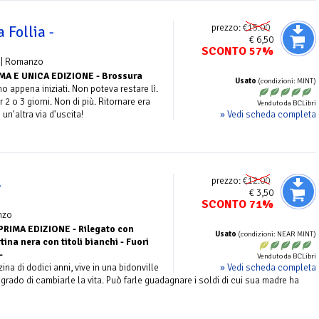
prezzo:
€15.00
 Follia -
€ 6,50
SCONTO 57%
| Romanzo
MA E UNICA EDIZIONE - Brossura
Usato
(condizioni: MINT)
o appena iniziati. Non poteva restare lì.
 2 o 3 giorni. Non di più. Ritornare era
Venduto da BCLibri
» Vedi scheda completa
un'altra via d'uscita!
prezzo:
€12.00
-
€ 3,50
SCONTO 71%
nzo
PRIMA EDIZIONE - Rilegato con
Usato
(condizioni: NEAR MINT)
ina nera con titoli bianchi - Fuori
-
Venduto da BCLibri
» Vedi scheda completa
ina di dodici anni, vive in una bidonville
 grado di cambiarle la vita. Può farle guadagnare i soldi di cui sua madre ha