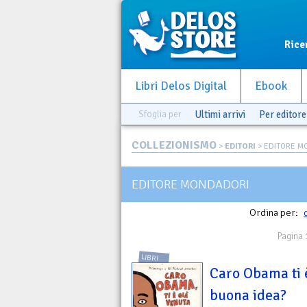
Rice
Libri Delos Digital
Ebook
Sfoglia per
Ultimi arrivi
Per editore
COLLEZIONISMO
>
EDITORI
> EDITORE M
EDITORE MONDADORI
Ordina per:
Pagina 
LIBRI
Caro Obama ti 
buona idea?