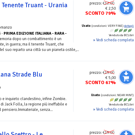
prezzo:
€12.00
 Tenente Truant - Urania
€ 2,50
SCONTO 79%
Usato
(condizioni: VERY FINE)
dettagli
omanzo
i -
PRIMA EDIZIONE ITALIANA - RARA -
Venduto da BCLibri
 memoria dopo un combattimento è un
» Vedi scheda completa
, in guerra; ma il tenente Truant, che
l suo reparto una città su un pianeta ostile,...
prezzo:
€15.00
lana Strade Blu
€ 5,00
SCONTO 67%
o
Usato
(condizioni: NEAR MINT)
 e inquieto clandestino, infine Zombie.
e di Jack Folla, la regione più ineffabile e
Venduto da BCLibri
» Vedi scheda completa
el pensiero.Immateriale, senza...
prezzo:
€15.00
llo Scettro - Le