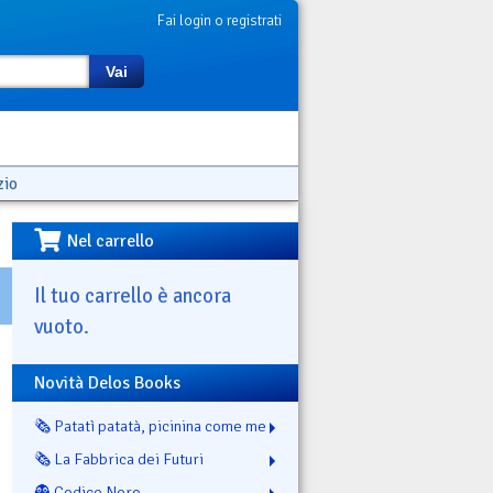
Fai login o registrati
Vai
zio
Nel carrello
Il tuo carrello è ancora
vuoto.
Novità Delos Books
🗞️ Patatì patatà, picinina come me
🗞️ La Fabbrica dei Futuri
👻 Codice Nero