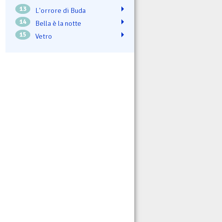
13
L'orrore di Buda
14
Bella è la notte
15
Vetro