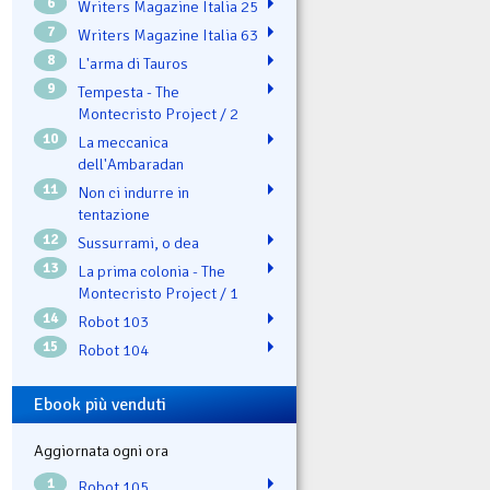
6
Writers Magazine Italia 25
7
Writers Magazine Italia 63
8
L'arma di Tauros
9
Tempesta - The
Montecristo Project / 2
10
La meccanica
dell'Ambaradan
11
Non ci indurre in
tentazione
12
Sussurrami, o dea
13
La prima colonia - The
Montecristo Project / 1
14
Robot 103
15
Robot 104
Ebook più venduti
Aggiornata ogni ora
1
Robot 105