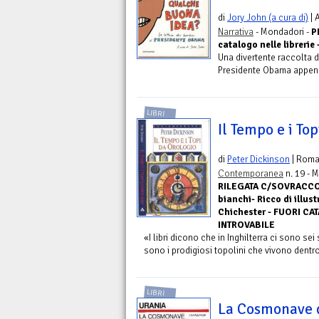
di
Jory John (a cura di)
| 
Narrativa
- Mondadori -
P
catalogo nelle librerie 
Una divertente raccolta di
Presidente Obama appena
LIBRI
Il Tempo e i To
di
Peter Dickinson
| Rom
Contemporanea
n. 19 - 
RILEGATA C/SOVRACCOP.
bianchi- Ricco di illust
Chichester - FUORI CA
INTROVABILE
«I libri dicono che in Inghilterra ci sono sei
sono i prodigiosi topolini che vivono dentro
LIBRI
La Cosmonave d