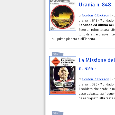
Urania n. 848
di
Gordon R. Dickson
| R
Urania
n. 848 - Mondador
Seconda ed ultima nei
Ecco un robusto, asciutt
tutto di fatti e di avven
sul primo pianeta e all'incerta...
LIBRI
La Missione del
n. 326 -
di
Gordon R. Dickson
| R
Urania
n. 326 - Mondador
Il soldato che perde la
caso abbastanza frequente
ha espugnato alla testa de
LIBRI