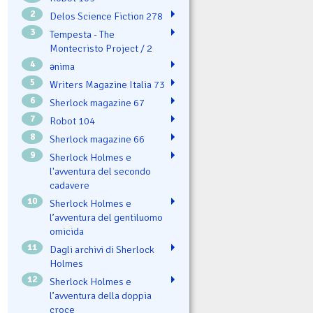
2
Delos Science Fiction 278
3
Tempesta - The
Montecristo Project / 2
4
ənima
5
Writers Magazine Italia 73
6
Sherlock magazine 67
7
Robot 104
8
Sherlock magazine 66
9
Sherlock Holmes e
l'avventura del secondo
cadavere
10
Sherlock Holmes e
l’avventura del gentiluomo
omicida
11
Dagli archivi di Sherlock
Holmes
12
Sherlock Holmes e
l’avventura della doppia
croce