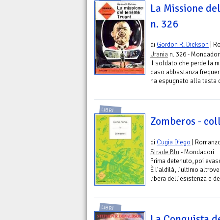
La Missione del
n. 326
di
Gordon R. Dickson
| R
Urania
n. 326 - Mondador
Il soldato che perde la
caso abbastanza frequente
ha espugnato alla testa de
LIBRI
Zomberos - col
di
Cugia Diego
| Romanz
Strade Blu
- Mondadori
Prima detenuto, poi evaso
È l'aldilà, l'ultimo altrov
libera dell'esistenza e d
LIBRI
La Conquista de