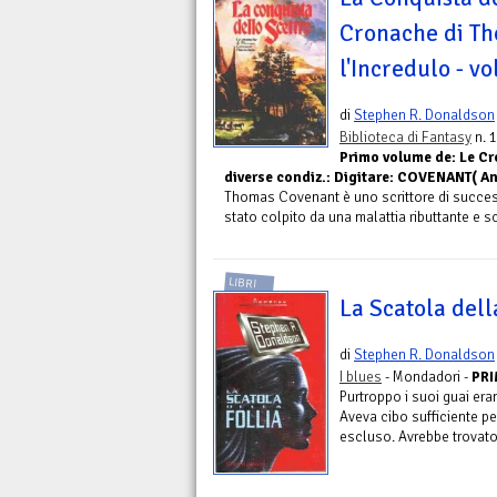
Cronache di T
l'Incredulo - vo
di
Stephen R. Donaldson
Biblioteca di Fantasy
n. 
Primo volume de: Le Cr
diverse condiz.: Digitare: COVENANT( An
Thomas Covenant è uno scrittore di successo
stato colpito da una malattia ributtante e s
LIBRI
La Scatola dell
di
Stephen R. Donaldson
I blues
- Mondadori -
PRI
Purtroppo i suoi guai eran
Aveva cibo sufficiente per
escluso. Avrebbe trovato 