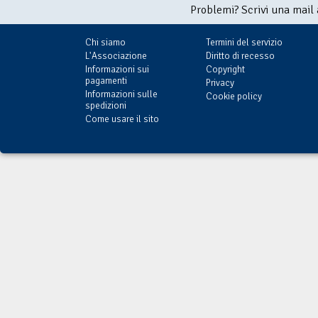
Problemi? Scrivi una mail
Chi siamo
Termini del servizio
L'Associazione
Diritto di recesso
Informazioni sui
Copyright
pagamenti
Privacy
Informazioni sulle
Cookie policy
spedizioni
Come usare il sito