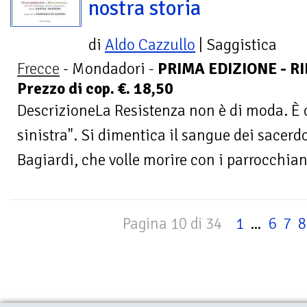
nostra storia
di
Aldo Cazzullo
| Saggistica
Frecce
- Mondadori -
PRIMA EDIZIONE - RI
Prezzo di cop. €. 18,50
DescrizioneLa Resistenza non è di moda. È 
sinistra". Si dimentica il sangue dei sacer
Bagiardi, che volle morire con i parrocchian
Pagina 10 di 34
1
...
6
7
8