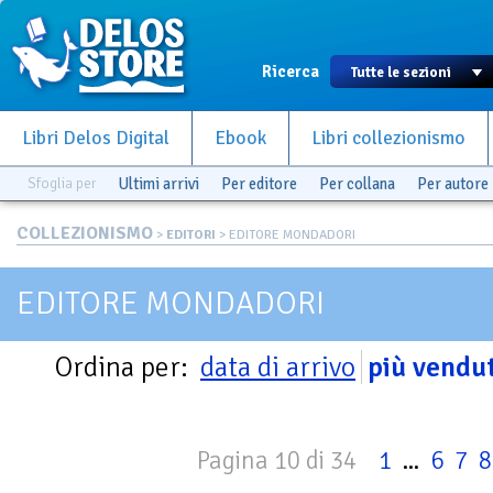
Ricerca
Libri Delos Digital
Ebook
Libri collezionismo
Sfoglia per
Ultimi arrivi
Per editore
Per collana
Per autore
COLLEZIONISMO
>
EDITORI
> EDITORE MONDADORI
EDITORE MONDADORI
Ordina per:
data di arrivo
più vendut
Pagina 10 di 34
1
...
6
7
8