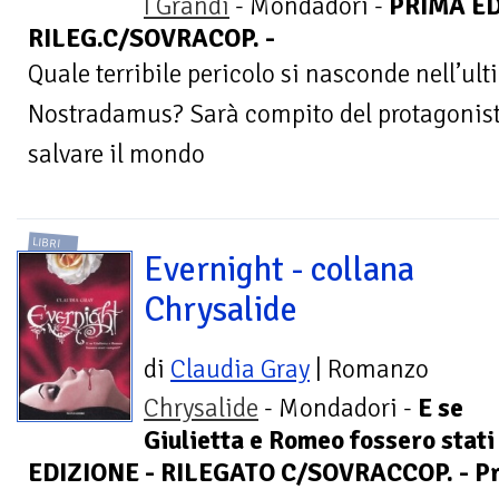
I Grandi
- Mondadori -
PRIMA ED
RILEG.C/SOVRACOP. -
Quale terribile pericolo si nasconde nell’ult
Nostradamus? Sarà compito del protagonista
salvare il mondo
LIBRI
Evernight - collana
Chrysalide
di
Claudia Gray
| Romanzo
Chrysalide
- Mondadori -
E se
Giulietta e Romeo fossero stat
EDIZIONE - RILEGATO C/SOVRACCOP. - Pre