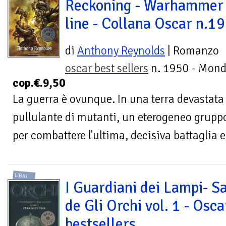
Reckoning - Warhammer
line - Collana Oscar n.1
di
Anthony Reynolds
| Romanzo
oscar best sellers
n. 1950 - Mond
cop.€.9,50
La guerra è ovunque. In una terra devastata d
pullulante di mutanti, un eterogeneo gruppo
per combattere l'ultima, decisiva battaglia e
LIBRI
I Guardiani dei Lampi- S
de Gli Orchi vol. 1 - Osca
bestsellers