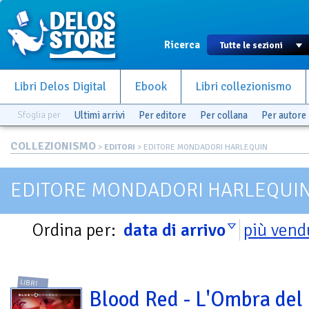
Ricerca
Libri Delos Digital
Ebook
Libri collezionismo
Sfoglia per
Ultimi arrivi
Per editore
Per collana
Per autore
COLLEZIONISMO
>
EDITORI
> EDITORE MONDADORI HARLEQUIN
EDITORE MONDADORI HARLEQUI
Ordina per:
data di arrivo
più vend
LIBRI
Blood Red - L'Ombra del