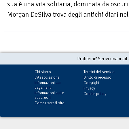
sua è una vita solitaria, dominata da oscur
Morgan DeSilva trova degli antichi diari nell
Problemi? Scrivi una mail
Chi siamo
Termini del servizio
L'Associazione
Diritto di recesso
Informazioni sui
Copyright
pagamenti
Privacy
Informazioni sulle
Cookie policy
spedizioni
Come usare il sito