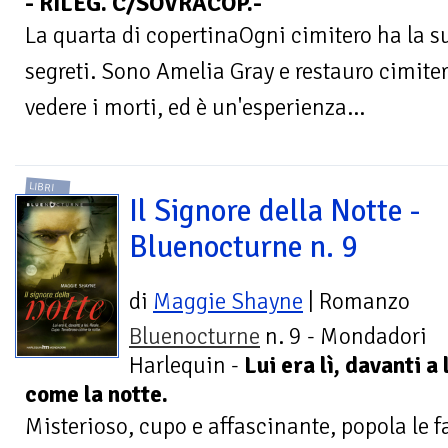
- RILEG. C/SOVRACOP.-
La quarta di copertinaOgni cimitero ha la sua
segreti. Sono Amelia Gray e restauro cimite
vedere i morti, ed è un'esperienza...
LIBRI
Il Signore della Notte -
Bluenocturne n. 9
di
Maggie Shayne
| Romanzo
Bluenocturne
n. 9 - Mondadori
Harlequin -
Lui era lì, davanti a
come la notte.
Misterioso, cupo e affascinante, popola le 