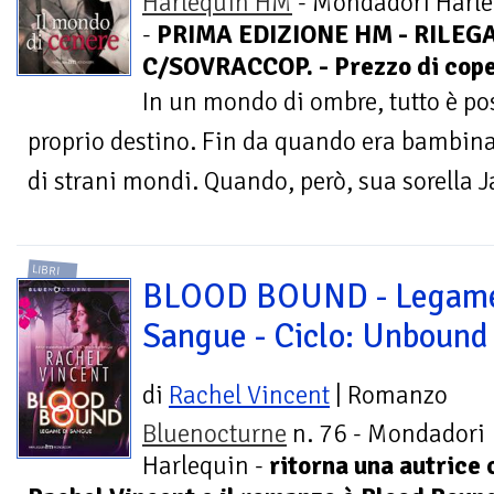
Harlequin HM
- Mondadori Harl
-
PRIMA EDIZIONE HM - RILEG
C/SOVRACCOP. - Prezzo di cope
In un mondo di ombre, tutto è pos
proprio destino. Fin da quando era bambina, 
di strani mondi. Quando, però, sua sorella 
LIBRI
BLOOD BOUND - Legame
Sangue - Ciclo: Unbound
di
Rachel Vincent
| Romanzo
Bluenocturne
n. 76 - Mondadori
Harlequin -
ritorna una autrice 