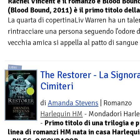
Rachel Vincent e il romanzo è Blood Boun
(Blood Bound, 2011) è il primo titolo dell
La quarta di copertinaLiv Warren ha un talen
rintracciare una persona seguendo l'odore 
vecchia amica si appella al patto di sangue c
LIBRI
The Restorer - La Signora
Cimiteri
di
Amanda Stevens
| Romanzo
Harlequin HM
- Mondadori Harl
-
Primo titolo di una trilogia e 
linea di romanzi HM nata in casa Harlequ