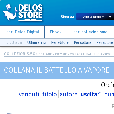
Ricerca
Libri Delos Digital
Ebook
Libri collezionismo
Sfoglia per
Ultimi arrivi
Per editore
Per collana
Per autore
COLLEZIONISMO
>
COLLANE
>
PIEMME
> COLLANA IL BATTELLO A VAPORE
COLLANA IL BATTELLO A VAPORE
Ordi
venduti
titolo
autore
uscita
nu