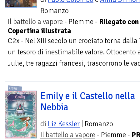
Romanzo
Il battello a vapore
- Piemme -
Rilegato con
Copertina illustrata
C2x - Nel XIII secolo un crociato torna dall
un tesoro di inestimabile valore. Ottocento 
Julie, tre ragazzi francesi, trascorrono le va
LIBRI
Emily e il Castello nella
Nebbia
di
Liz Kessler
| Romanzo
Il battello a vapore
- Piemme -
P