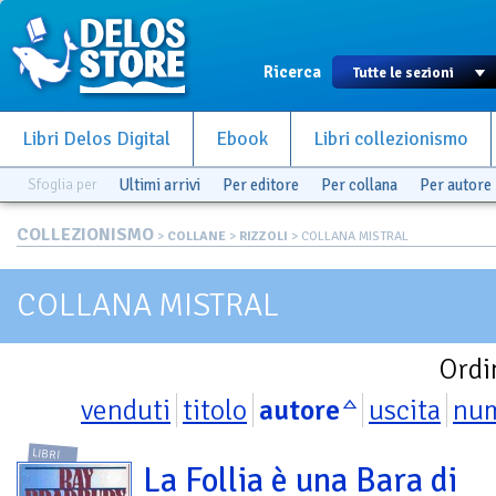
Ricerca
Libri Delos Digital
Ebook
Libri collezionismo
Sfoglia per
Ultimi arrivi
Per editore
Per collana
Per autore
COLLEZIONISMO
>
COLLANE
>
RIZZOLI
> COLLANA MISTRAL
COLLANA MISTRAL
Ordi
venduti
titolo
autore
uscita
nu
LIBRI
La Follia è una Bara di