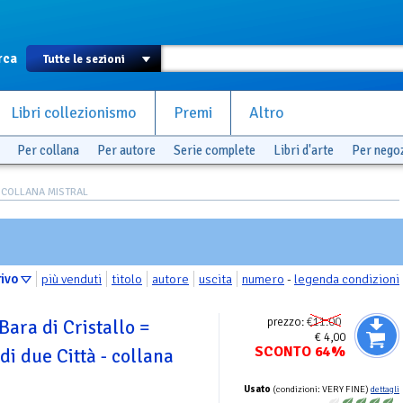
rca
Libri collezionismo
Premi
Altro
Per collana
Per autore
Serie complete
Libri d'arte
Per nego
 COLLANA MISTRAL
rivo
più venduti
titolo
autore
uscita
numero
-
legenda condizioni
prezzo:
€11.00
Bara di Cristallo =
€ 4,00
SCONTO 64%
di due Città - collana
Usato
(condizioni: VERY FINE)
dettagli