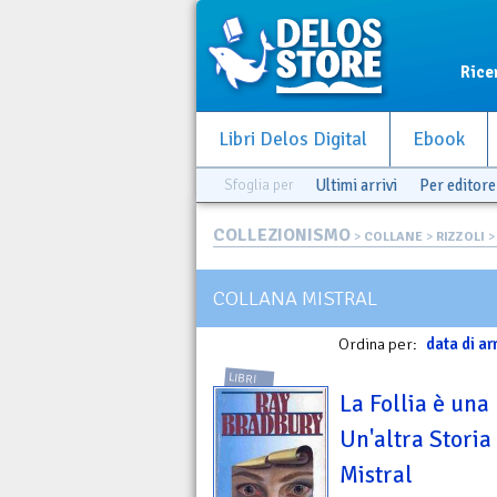
Rice
Libri Delos Digital
Ebook
Sfoglia per
Ultimi arrivi
Per editore
COLLEZIONISMO
>
COLLANE
>
RIZZOLI
>
COLLANA MISTRAL
Ordina per:
data di ar
LIBRI
La Follia è una 
Un'altra Storia 
Mistral