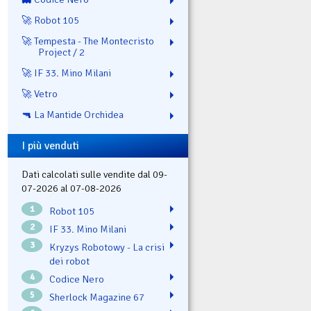
🚀 Robot 105
🚀 Tempesta - The Montecristo
Project / 2
🚀 IF 33. Mino Milani
🚀 Vetro
🔫 La Mantide Orchidea
I più venduti
Dati calcolati sulle vendite dal 09-
07-2026 al 07-08-2026
1
Robot 105
2
IF 33. Mino Milani
3
Kryzys Robotowy - La crisi
dei robot
4
Codice Nero
5
Sherlock Magazine 67