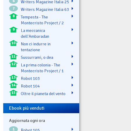
6
Writers Magazine Italia 25
7
Writers Magazine Italia 63
8
Tempesta - The
Montecristo Project / 2
9
La meccanica
dell'Ambaradan
10
Non ci indurre in
tentazione
11
Sussurrami, o dea
12
La prima colonia - The
Montecristo Project / 1
13
Robot 103
14
Robot 104
15
Oltre il pianeta del vento
Ebook più venduti
Aggiornata ogni ora
1
Robot 105