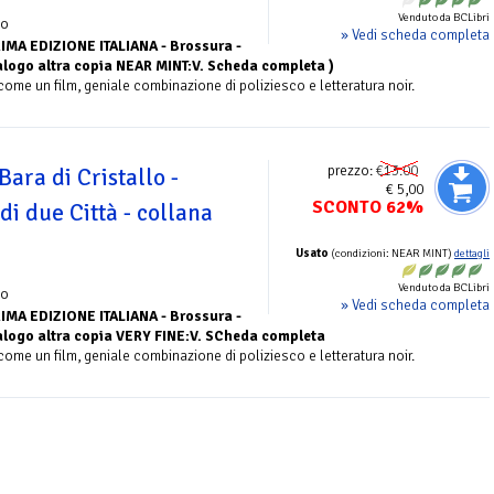
Venduto da BCLibri
zo
» Vedi scheda completa
IMA EDIZIONE ITALIANA - Brossura -
talogo altra copia NEAR MINT:V. Scheda completa )
come un film, geniale combinazione di poliziesco e letteratura noir.
prezzo:
€13.00
Bara di Cristallo -
€ 5,00
SCONTO 62%
di due Città - collana
Usato
(condizioni: NEAR MINT)
dettagli
Venduto da BCLibri
zo
» Vedi scheda completa
IMA EDIZIONE ITALIANA - Brossura -
talogo altra copia VERY FINE:V. SCheda completa
come un film, geniale combinazione di poliziesco e letteratura noir.