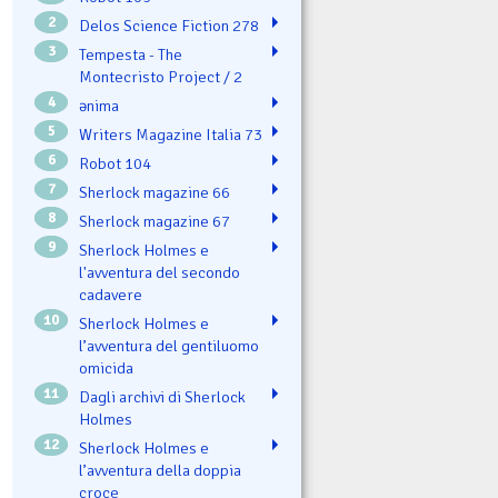
2
Delos Science Fiction 278
3
Tempesta - The
Montecristo Project / 2
4
ənima
5
Writers Magazine Italia 73
6
Robot 104
7
Sherlock magazine 66
8
Sherlock magazine 67
9
Sherlock Holmes e
l'avventura del secondo
cadavere
10
Sherlock Holmes e
l’avventura del gentiluomo
omicida
11
Dagli archivi di Sherlock
Holmes
12
Sherlock Holmes e
l’avventura della doppia
croce