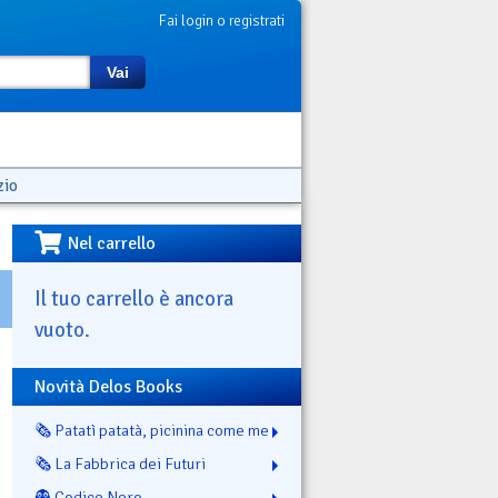
Fai login o registrati
Vai
zio
Nel carrello
Il tuo carrello è ancora
vuoto.
Novità Delos Books
🗞️ Patatì patatà, picinina come me
🗞️ La Fabbrica dei Futuri
👻 Codice Nero