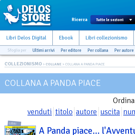
Ricerca
Libri Delos Digital
Ebook
Libri collezionismo
Sfoglia per
Ultimi arrivi
Per editore
Per collana
Per autore
COLLEZIONISMO
>
COLLANE
> COLLANA A PANDA PIACE
COLLANA A PANDA PIACE
Ordina
venduti
titolo
autore
uscita
nu
LIBRI
A Panda piace... l'Avvent