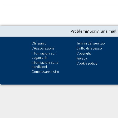
Problemi? Scrivi una mail
Chi siamo
Termini del servizio
L'Associazione
Diritto di recesso
Informazioni sui
Copyright
pagamenti
Privacy
Informazioni sulle
Cookie policy
spedizioni
Come usare il sito