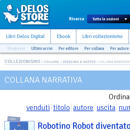
Ricerca
Libri Delos Digital
Ebook
Libri collezionismo
Sfoglia per
Ultimi arrivi
Per editore
Per collana
Per autore
COLLEZIONISMO
>
COLLANE
>
SPERLING & KUPFER
> COLLANA NARRATIV
COLLANA NARRATIVA
Ordina
venduti
titolo
autore
uscita
nu
LIBRI
Robotino Robot diventat