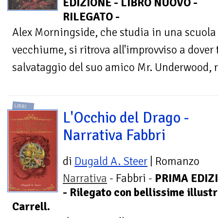
EDIZIONE - LIBRO NUOVO -
RILEGATO -
Alex Morningside, che studia in una scuol
vecchiume, si ritrova all'improvviso a dover t
salvataggio del suo amico Mr. Underwood, r
LIBRI
L'Occhio del Drago -
Narrativa Fabbri
di
Dugald A. Steer
| Romanzo
Narrativa
- Fabbri -
PRIMA EDIZ
- Rilegato con bellissime illust
Carrell.