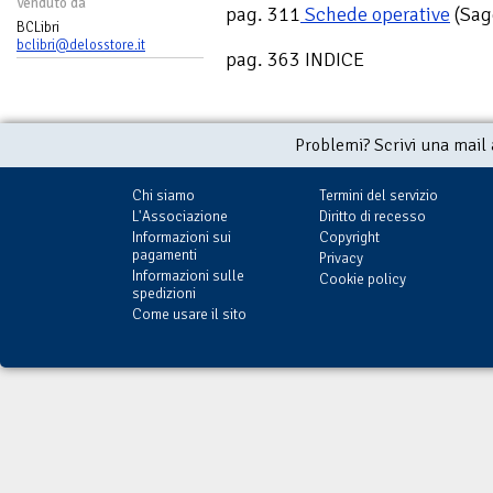
Venduto da
pag. 311
Schede operative
(Sag
BCLibri
bclibri@delosstore.it
pag. 363 INDICE
Problemi? Scrivi una mail
Chi siamo
Termini del servizio
L'Associazione
Diritto di recesso
Informazioni sui
Copyright
pagamenti
Privacy
Informazioni sulle
Cookie policy
spedizioni
Come usare il sito