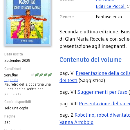
Editrice Piccoli
1
Genere
Fantascienza
Seconda e ultima edizione. Bross
di Gian Maria Roccia e con sched
presentazione agli insegnanti.
Data uscita
Contenuto del volume
Settembre 2025
Condizioni
pag. V
Presentazione della colla
very fine
dei testi
(Saggistica)
legenda
Nel retro della copertina una
lunga dedica scritta con
pag. VII
Suggerimenti per l'uso
(
penna biro
Copie disponibili
pag. VIII
Presentazione del racc
solo una copia
pag. 2
Robotino, robot diventa
Pagine
Vanna Arrobbio
380