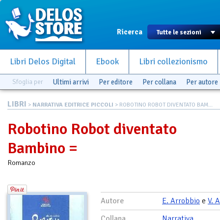
Ricerca
Libri Delos Digital
Ebook
Libri collezionismo
Sfoglia per
Ultimi arrivi
Per editore
Per collana
Per autore
LIBRI
>
NARRATIVA EDITRICE PICCOLI
> ROBOTINO ROBOT DIVENTATO BAM...
Robotino Robot diventato
Bambino =
Romanzo
Autore
E. Arrobbio
e
V. 
Collana
Narrativa