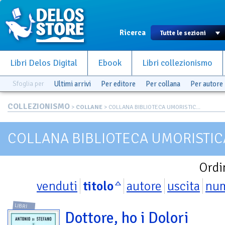
Ricerca
Libri Delos Digital
Ebook
Libri collezionismo
Sfoglia per
Ultimi arrivi
Per editore
Per collana
Per autore
COLLEZIONISMO
>
COLLANE
> COLLANA BIBLIOTECA UMORISTIC...
COLLANA BIBLIOTECA UMORISTI
Ordi
venduti
titolo
autore
uscita
nu
LIBRI
Dottore, ho i Dolori