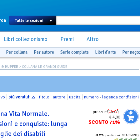
rca
Libri collezionismo
Premi
Altro
Per collana
Per autore
Serie complete
Libri d'arte
Per nego
 & KUPFER
> COLLANA LE GRANDI GUIDE
ivo
più venduti
titolo
autore
uscita
numero
-
legenda condizioni
prezzo:
€14.00
una Vita Normale.
€ 4,00
SCONTO 71%
ioni e conquiste: lunga
glie dei disabili
Usato
(condizioni: NEAR MINT)