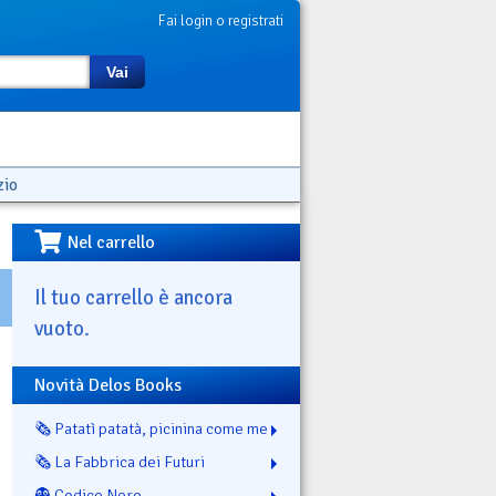
Fai login o registrati
Vai
zio
Nel carrello
Il tuo carrello è ancora
vuoto.
Novità Delos Books
🗞️ Patatì patatà, picinina come me
🗞️ La Fabbrica dei Futuri
👻 Codice Nero