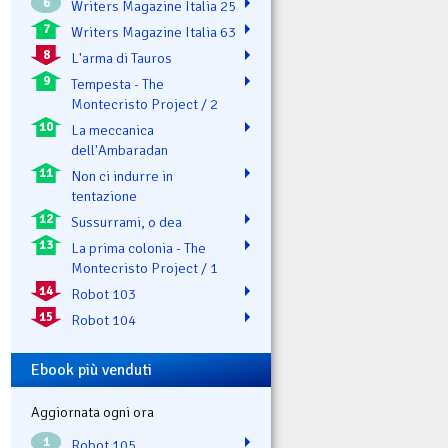
6
Writers Magazine Italia 25
7
Writers Magazine Italia 63
8
L'arma di Tauros
9
Tempesta - The
Montecristo Project / 2
10
La meccanica
dell'Ambaradan
11
Non ci indurre in
tentazione
12
Sussurrami, o dea
13
La prima colonia - The
Montecristo Project / 1
14
Robot 103
15
Robot 104
Ebook più venduti
Aggiornata ogni ora
1
Robot 105