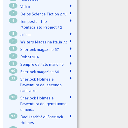
2
Vetro
3
Delos Science Fiction 278
4
Tempesta - The
Montecristo Project / 2
5
ənima
6
Writers Magazine Italia 73
7
Sherlock magazine 67
8
Robot 104
9
Sempre dal lato mancino
10
Sherlock magazine 66
11
Sherlock Holmes e
l'avventura del secondo
cadavere
12
Sherlock Holmes e
l’avventura del gentiluomo
omicida
13
Dagli archivi di Sherlock
Holmes