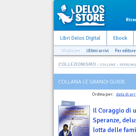
Rice
Libri Delos Digital
Ebook
Sfoglia per
Ultimi arrivi
Per editore
COLLEZIONISMO
>
COLLANE
>
SPERLING
COLLANA LE GRANDI GUIDE
Ordina per:
data di arr
LIBRI
Il Coraggio di 
Speranze, delus
lotta delle fami