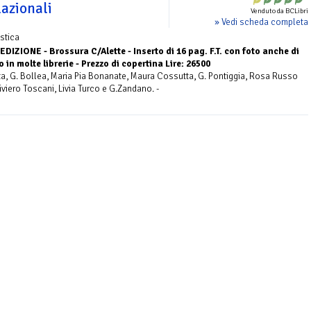
lazionali
Venduto da BCLibri
» Vedi scheda completa
stica
EDIZIONE - Brossura C/Alette - Inserto di 16 pag. F.T. con foto anche di
 in molte librerie - Prezzo di copertina Lire: 26500
etta, G. Bollea, Maria Pia Bonanate, Maura Cossutta, G. Pontiggia, Rosa Russo
iviero Toscani, Livia Turco e G.Zandano. -