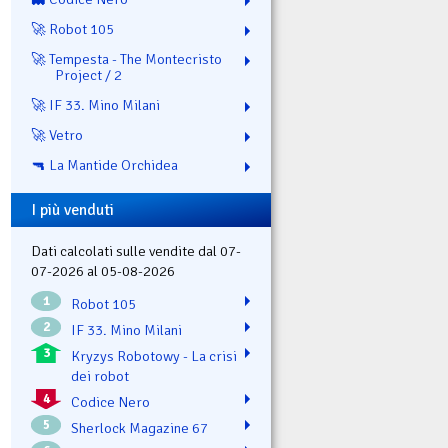
🚀 Robot 105
🚀 Tempesta - The Montecristo
Project / 2
🚀 IF 33. Mino Milani
🚀 Vetro
🔫 La Mantide Orchidea
I più venduti
Dati calcolati sulle vendite dal 07-
07-2026 al 05-08-2026
1
Robot 105
2
IF 33. Mino Milani
3
Kryzys Robotowy - La crisi
dei robot
4
Codice Nero
5
Sherlock Magazine 67