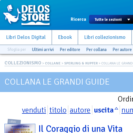
Ricerca
Libri Delos Digital
Ebook
Libri collezionismo
Sfoglia per
Ultimi arrivi
Per editore
Per collana
Per autore
COLLEZIONISMO
>
COLLANE
>
SPERLING & KUPFER
> COLLANA LE GRAND
COLLANA LE GRANDI GUIDE
Ordi
venduti
titolo
autore
uscita
nu
LIBRI
Il Coraggio di una Vita