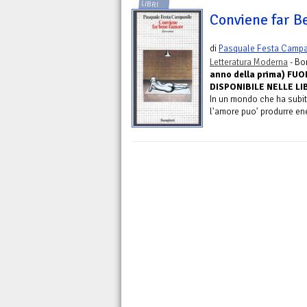
LIBRI
Conviene far B
di
Pasquale Festa Campa
Letteratura Moderna
- Bo
anno della prima) FU
DISPONIBILE NELLE LIB
In un mondo che ha subit
l'amore puo' produrre ene