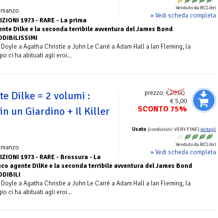
Venduto da BCLibri
omanzo
» Vedi scheda completa
ZIONI 1973 - RARE - La prima
nte Dilke e la seconda terribile avventura del James Bond
ODIBILISSIMI
le a Agatha Christie a John Le Carré a Adam Hall a Ian Fleming, la
o ci ha abituati agli eroi...
prezzo:
€20.00
te Dilke = 2 volumi :
€ 5,00
SCONTO 75%
n un Giardino + Il Killer
Usato
(condizioni: VERY FINE)
dettagli
Venduto da BCLibri
omanzo
» Vedi scheda completa
ZIONI 1973 - RARE - Brossura - La
co agente DilKe e la seconda terribile avventura del James Bond
ODIBILI
le a Agatha Christie a John Le Carré a Adam Hall a Ian Fleming, la
o ci ha abituati agli eroi...