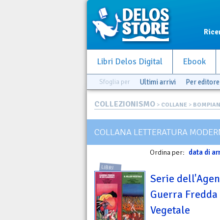
Rice
Libri Delos Digital
Ebook
Sfoglia per
Ultimi arrivi
Per editore
COLLEZIONISMO
>
COLLANE
>
BOMPIAN
COLLANA LETTERATURA MODER
Ordina per:
data di ar
LIBRI
Serie dell'Agen
Guerra Fredda i
Vegetale