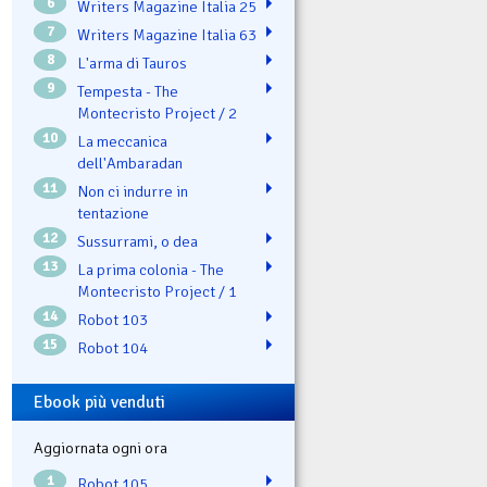
6
Writers Magazine Italia 25
7
Writers Magazine Italia 63
8
L'arma di Tauros
9
Tempesta - The
Montecristo Project / 2
10
La meccanica
dell'Ambaradan
11
Non ci indurre in
tentazione
12
Sussurrami, o dea
13
La prima colonia - The
Montecristo Project / 1
14
Robot 103
15
Robot 104
Ebook più venduti
Aggiornata ogni ora
1
Robot 105