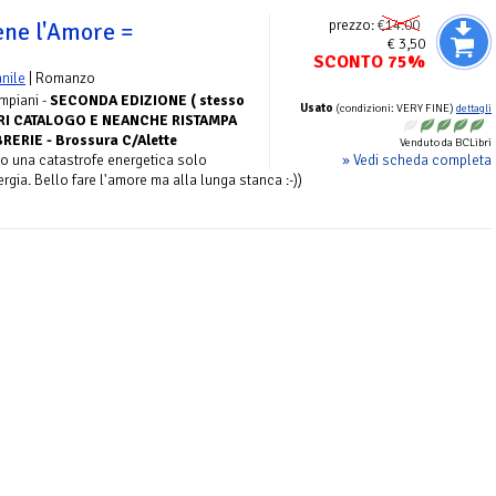
prezzo:
€14.00
ene l'Amore =
€ 3,50
SCONTO 75%
nile
| Romanzo
mpiani -
SECONDA EDIZIONE ( stesso
Usato
(condizioni: VERY FINE)
dettagli
ORI CATALOGO E NEANCHE RISTAMPA
RERIE - Brossura C/Alette
Venduto da BCLibri
» Vedi scheda completa
o una catastrofe energetica solo
rgia. Bello fare l'amore ma alla lunga stanca :-))