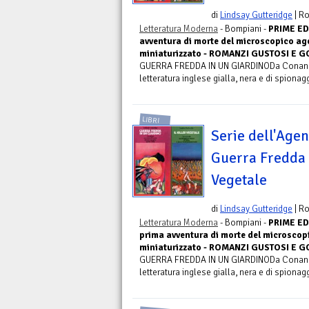
di
Lindsay Gutteridge
| R
Letteratura Moderna
- Bompiani -
PRIME EDI
avventura di morte del microscopico age
miniaturizzato - ROMANZI GUSTOSI E G
GUERRA FREDDA IN UN GIARDINODa Conan Doy
letteratura inglese gialla, nera e di spionaggi
LIBRI
Serie dell'Agen
Guerra Fredda i
Vegetale
di
Lindsay Gutteridge
| R
Letteratura Moderna
- Bompiani -
PRIME EDI
prima avventura di morte del microscopi
miniaturizzato - ROMANZI GUSTOSI E G
GUERRA FREDDA IN UN GIARDINODa Conan Doy
letteratura inglese gialla, nera e di spionaggi