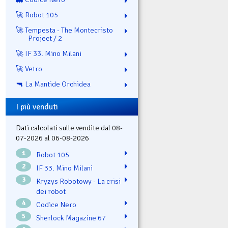
🚀 Robot 105
🚀 Tempesta - The Montecristo
Project / 2
🚀 IF 33. Mino Milani
🚀 Vetro
🔫 La Mantide Orchidea
I più venduti
Dati calcolati sulle vendite dal 08-
07-2026 al 06-08-2026
1
Robot 105
2
IF 33. Mino Milani
3
Kryzys Robotowy - La crisi
dei robot
4
Codice Nero
5
Sherlock Magazine 67