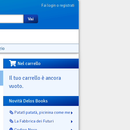
Fai login o registrati
Vai
zio
Nel carrello
Il tuo carrello è ancora
vuoto.
Novità Delos Books
🗞️ Patatì patatà, picinina come me
🗞️ La Fabbrica dei Futuri
👻 Codice Nero