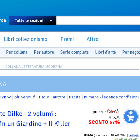
rca
Libri collezionismo
Premi
Altro
Per collana
Per autore
Serie complete
Libri d'arte
Per nego
I
> COLLANA LETTERATURA MODERNA
NA
rivo
più venduti
titolo
autore
uscita
numero
-
legenda condizioni
prezzo:
€24.00
te Dilke - 2 volumi :
€ 8,00
SCONTO 67%
n un Giardino + Il Killer
Usato
(condizioni: NEAR MINT)
dettagli