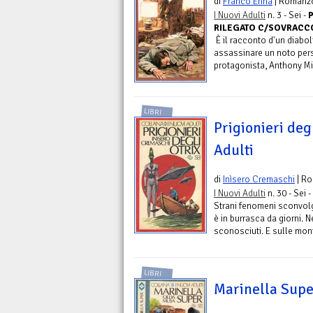
di
Franco Enna
| Romanz
I Nuovi Adulti
n. 3 - Sei -
P
RILEGATO C/SOVRACCO
È il racconto d'un diabol
assassinare un noto pers
protagonista, Anthony Mig
LIBRI
Prigionieri degl
Adulti
di
Inìsero Cremaschi
| R
I Nuovi Adulti
n. 30 - Sei -
Strani fenomeni sconvolg
è in burrasca da giorni. N
sconosciuti. E sulle mont
LIBRI
Marinella Super