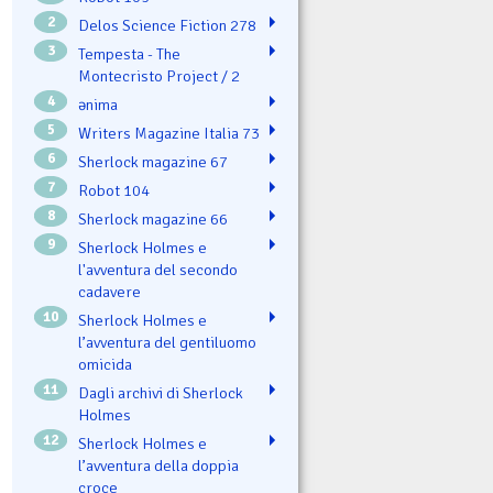
2
Delos Science Fiction 278
3
Tempesta - The
Montecristo Project / 2
4
ənima
5
Writers Magazine Italia 73
6
Sherlock magazine 67
7
Robot 104
8
Sherlock magazine 66
9
Sherlock Holmes e
l'avventura del secondo
cadavere
10
Sherlock Holmes e
l’avventura del gentiluomo
omicida
11
Dagli archivi di Sherlock
Holmes
12
Sherlock Holmes e
l’avventura della doppia
croce