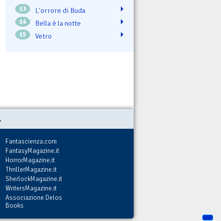
13
L'orrore di Buda
14
Bella è la notte
15
Vetro
.
Fantascienza.com
FantasyMagazine.it
HorrorMagazine.it
ThrillerMagazine.it
SherlockMagazine.it
WritersMagazine.it
Associazione Delos
Books