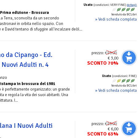
Usato
(condizioni: VERY FINE)
dettagli
Prima edizione - Brossura
Venduto da BCLibri
a Terra, sconvolta da un secondo
» Vedi scheda completa
 astronavi in orbita nello spazio. Con
e e David tentano di sfuggire all'incalzare deòl...
prezzo:
€10.00
o da Cipango - Ed.
€ 3,00
SCONTO 70%
 Nuovi Adulti n. 4
Usato
(condizioni: FINE)
anzo
istampa in brossura del 1981
Venduto da BCLibri
o è perfettamente organizzato: un grande
» Vedi scheda completa
ita e regola la vita dei suoi abitanti. Una
tatura. I...
prezzo:
€16.00
lana I Nuovi Adulti
€ 6,00
SCONTO 63%