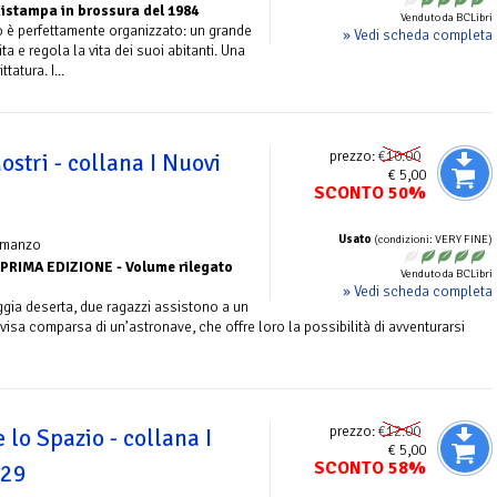
istampa in brossura del 1984
Venduto da BCLibri
o è perfettamente organizzato: un grande
» Vedi scheda completa
ita e regola la vita dei suoi abitanti. Una
tatura. I...
prezzo:
€10.00
ostri - collana I Nuovi
€ 5,00
SCONTO 50%
Usato
(condizioni: VERY FINE)
omanzo
PRIMA EDIZIONE - Volume rilegato
Venduto da BCLibri
» Vedi scheda completa
ggia deserta, due ragazzi assistono a un
isa comparsa di un’astronave, che offre loro la possibilità di avventurarsi
prezzo:
€12.00
 lo Spazio - collana I
€ 5,00
SCONTO 58%
 29