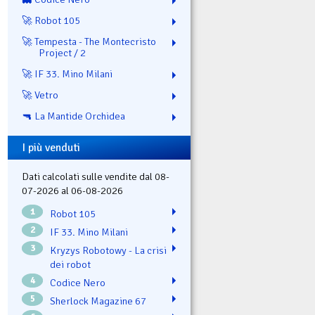
🚀 Robot 105
🚀 Tempesta - The Montecristo
Project / 2
🚀 IF 33. Mino Milani
🚀 Vetro
🔫 La Mantide Orchidea
I più venduti
Dati calcolati sulle vendite dal 08-
07-2026 al 06-08-2026
1
Robot 105
2
IF 33. Mino Milani
3
Kryzys Robotowy - La crisi
dei robot
4
Codice Nero
5
Sherlock Magazine 67