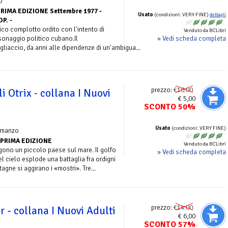
o
RIMA EDIZIONE Settembre 1977 -
Usato
(condizioni: VERY FINE)
dettagli
P. -
ico complotto ordito con l'intento di
Venduto da BCLibri
» Vedi scheda completa
onaggio politico cubano.Il
liaccio, da anni alle dipendenze di un'ambigua...
prezzo:
€10.00
i Otrix - collana I Nuovi
€ 5,00
SCONTO 50%
Usato
(condizioni: VERY FINE)
omanzo
PRIMA EDIZIONE
Venduto da BCLibri
ono un piccolo paese sul mare. Il golfo
» Vedi scheda completa
el cielo esplode una battaglia fra ordigni
agne si aggirano i «mostri». Tre...
prezzo:
€14.00
 - collana I Nuovi Adulti
€ 6,00
SCONTO 57%