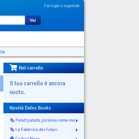
Fai login o registrati
Vai
zio
Nel carrello
Il tuo carrello è ancora
vuoto.
Novità Delos Books
🗞️ Patatì patatà, picinina come me
🗞️ La Fabbrica dei Futuri
👻 Codice Nero