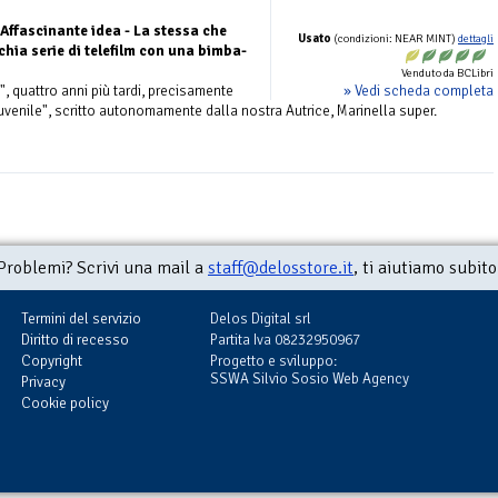
Affascinante idea - La stessa che
Usato
(condizioni: NEAR MINT)
dettagli
hia serie di telefilm con una bimba-
Venduto da BCLibri
» Vedi scheda completa
", quattro anni più tardi, precisamente
juvenile", scritto autonomamente dalla nostra Autrice, Marinella super.
Problemi? Scrivi una mail a
staff@delosstore.it
, ti aiutiamo subito
Termini del servizio
Delos Digital srl
Diritto di recesso
Partita Iva 08232950967
Copyright
Progetto e sviluppo:
SSWA Silvio Sosio Web Agency
Privacy
Cookie policy