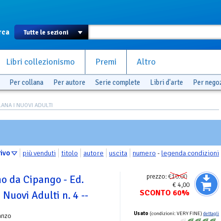
rca
Libri collezionismo
Premi
Altro
Per collana
Per autore
Serie complete
Libri d'arte
Per nego
ANA I NUOVI ADULTI
rivo
più venduti
titolo
autore
uscita
numero
-
legenda condizioni
prezzo:
€10.00
o da Cipango - Ed.
€ 4,00
SCONTO 60%
 Nuovi Adulti n. 4 --
Usato
(condizioni: VERY FINE)
dettagli
anzo