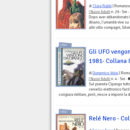
di
Clara Rubbi
| Romanzo
I Nuovi Adulti
n. 29 - Sei -
Dopo aver abbandonato l
diluvio, l'umanità vive su
altri otto compagni, Silvi
LIBRI
Gli UFO vengon
1981- Collana I
di
Domenico Volpi
| Rom
I Nuovi Adulti
n. 4 - Sei -
R
Sul pianeta Cipango tutt
cervello elettronico facil
congiura militare, però, riesce a imporvi la dit
LIBRI
Relé Nero - Col