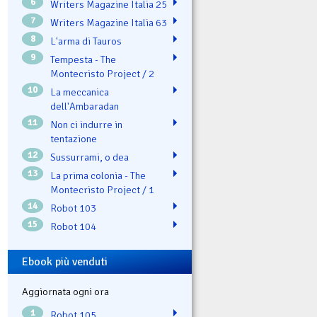
6
Writers Magazine Italia 25
7
Writers Magazine Italia 63
8
L'arma di Tauros
9
Tempesta - The
Montecristo Project / 2
10
La meccanica
dell'Ambaradan
11
Non ci indurre in
tentazione
12
Sussurrami, o dea
13
La prima colonia - The
Montecristo Project / 1
14
Robot 103
15
Robot 104
Ebook più venduti
Aggiornata ogni ora
1
Robot 105