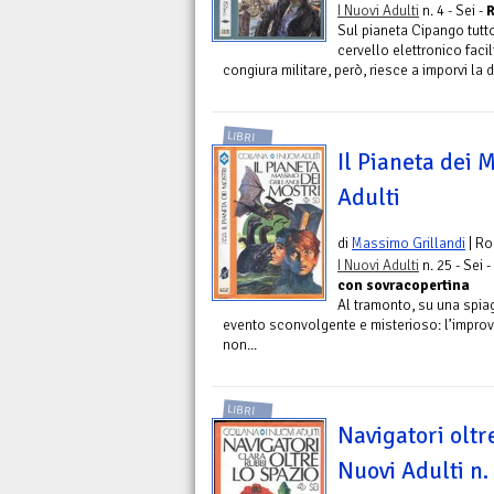
I Nuovi Adulti
n. 4 - Sei -
R
Sul pianeta Cipango tutt
cervello elettronico facil
congiura militare, però, riesce a imporvi la dit
LIBRI
Il Pianeta dei M
Adulti
di
Massimo Grillandi
| R
I Nuovi Adulti
n. 25 - Sei -
con sovracopertina
Al tramonto, su una spia
evento sconvolgente e misterioso: l’improvv
non...
LIBRI
Navigatori oltre
Nuovi Adulti n.