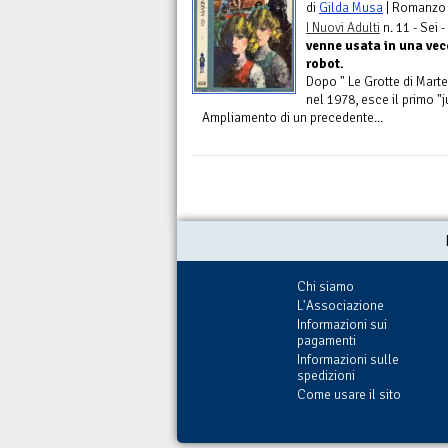
di
Gilda Musa
| Romanzo
I Nuovi Adulti
n. 11 - Sei -
venne usata in una vecc
robot.
Dopo " Le Grotte di Marte
nel 1978, esce il primo "
Ampliamento di un precedente...
Chi siamo
L'Associazione
Informazioni sui
pagamenti
Informazioni sulle
spedizioni
Come usare il sito