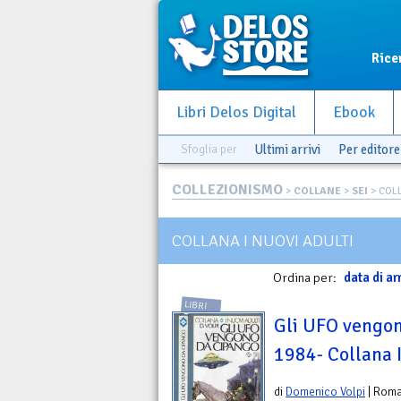
Rice
Libri Delos Digital
Ebook
Sfoglia per
Ultimi arrivi
Per editore
COLLEZIONISMO
>
COLLANE
>
SEI
> COLL
COLLANA I NUOVI ADULTI
Ordina per:
data di ar
LIBRI
Gli UFO vengon
1984- Collana I
di
Domenico Volpi
| Rom