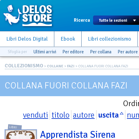
Ricerca
Libri Delos Digital
Ebook
Libri collezionismo
Sfoglia per
Ultimi arrivi
Per editore
Per collana
Per autore
COLLEZIONISMO
>
COLLANE
>
FAZI
> COLLANA FUORI COLLANA FAZI
COLLANA FUORI COLLANA FAZI
Ordi
venduti
titolo
autore
uscita
nu
LIBRI
Apprendista Sirena