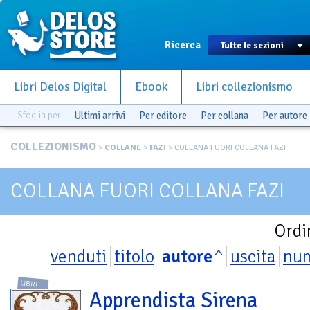
Ricerca
Libri Delos Digital
Ebook
Libri collezionismo
Sfoglia per
Ultimi arrivi
Per editore
Per collana
Per autore
COLLEZIONISMO
>
COLLANE
>
FAZI
> COLLANA FUORI COLLANA FAZI
COLLANA FUORI COLLANA FAZI
Ordi
venduti
titolo
autore
uscita
nu
LIBRI
Apprendista Sirena