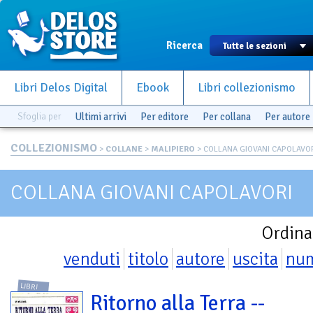
Ricerca
Libri Delos Digital
Ebook
Libri collezionismo
Sfoglia per
Ultimi arrivi
Per editore
Per collana
Per autore
COLLEZIONISMO
>
COLLANE
>
MALIPIERO
> COLLANA GIOVANI CAPOLAVO
COLLANA GIOVANI CAPOLAVORI
Ordina
venduti
titolo
autore
uscita
nu
LIBRI
Ritorno alla Terra --