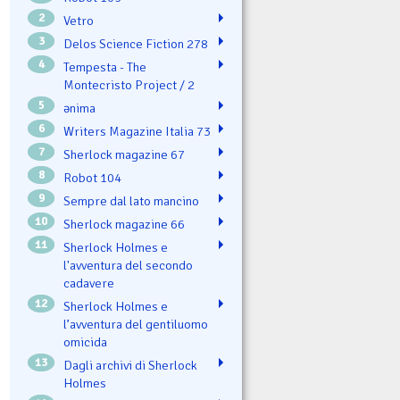
2
Vetro
3
Delos Science Fiction 278
4
Tempesta - The
Montecristo Project / 2
5
ənima
6
Writers Magazine Italia 73
7
Sherlock magazine 67
8
Robot 104
9
Sempre dal lato mancino
10
Sherlock magazine 66
11
Sherlock Holmes e
l'avventura del secondo
cadavere
12
Sherlock Holmes e
l’avventura del gentiluomo
omicida
13
Dagli archivi di Sherlock
Holmes