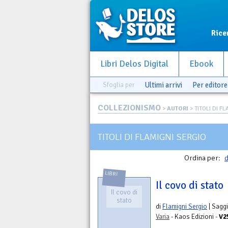
Rice
Libri Delos Digital
Ebook
Sfoglia per
Ultimi arrivi
Per editore
COLLEZIONISMO
>
AUTORI
> TITOLI DI F
TITOLI DI FLAMIGNI SERGIO
Ordina per:
d
LIBRI
Il covo di stato
Il covo di
stato
di
Flamigni Sergio
| Saggi
Varia
- Kaos Edizioni -
V2