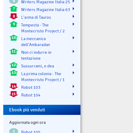
6
Writers Magazine Italia 25
7
Writers Magazine Italia 63
8
L'arma di Tauros
9
Tempesta - The
Montecristo Project / 2
10
La meccanica
dell'Ambaradan
11
Non ci indurre in
tentazione
12
Sussurrami, o dea
13
La prima colonia - The
Montecristo Project / 1
14
Robot 103
15
Robot 104
Ebook più venduti
Aggiornata ogni ora
1
Robot 105