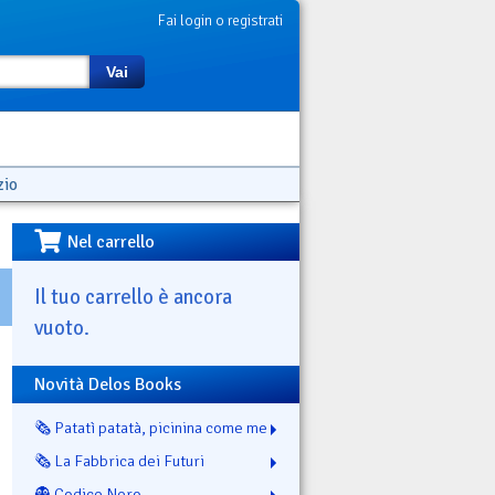
Fai login o registrati
Vai
zio
Nel carrello
Il tuo carrello è ancora
vuoto.
Novità Delos Books
🗞️ Patatì patatà, picinina come me
🗞️ La Fabbrica dei Futuri
👻 Codice Nero