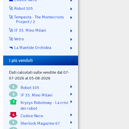
🚀 Robot 105
🚀 Tempesta - The Montecristo
Project / 2
🚀 IF 33. Mino Milani
🚀 Vetro
🔫 La Mantide Orchidea
I più venduti
Dati calcolati sulle vendite dal 07-
07-2026 al 05-08-2026
1
Robot 105
2
IF 33. Mino Milani
3
Kryzys Robotowy - La crisi
dei robot
4
Codice Nero
5
Sherlock Magazine 67