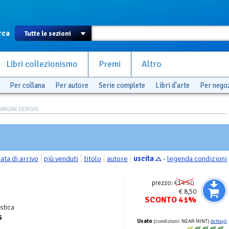
rca
Libri collezionismo
Premi
Altro
Per collana
Per autore
Serie complete
Libri d'arte
Per nego
LAMIGNI SERGIO
ata di arrivo
più venduti
titolo
autore
uscita
-
legenda condizioni
prezzo:
€14.50
€ 8,50
SCONTO 41%
stica
5
Usato
(condizioni: NEAR MINT)
dettagli