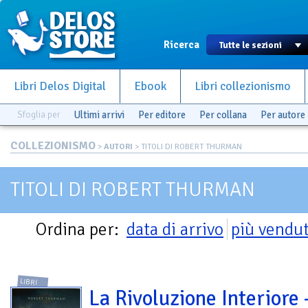
Ricerca
Libri Delos Digital
Ebook
Libri collezionismo
Sfoglia per
Ultimi arrivi
Per editore
Per collana
Per autore
COLLEZIONISMO
>
AUTORI
> TITOLI DI ROBERT THURMAN
TITOLI DI ROBERT THURMAN
Ordina per:
data di arrivo
più vendut
LIBRI
La Rivoluzione Interiore 