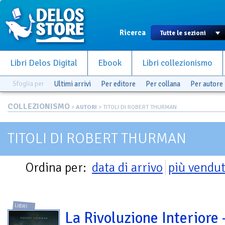
Ricerca
Libri Delos Digital
Ebook
Libri collezionismo
Sfoglia per
Ultimi arrivi
Per editore
Per collana
Per autore
COLLEZIONISMO
>
AUTORI
> TITOLI DI ROBERT THURMAN
TITOLI DI ROBERT THURMAN
Ordina per:
data di arrivo
più vendut
LIBRI
La Rivoluzione Interiore 