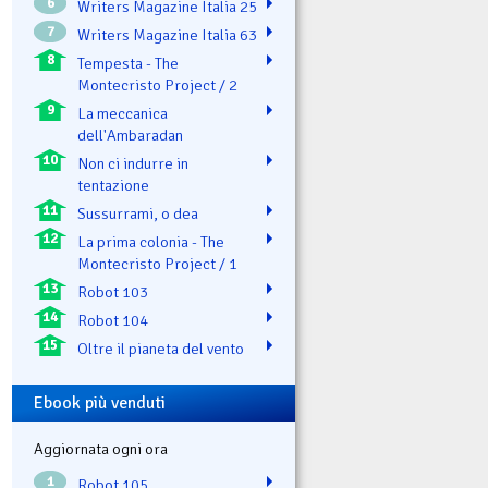
6
Writers Magazine Italia 25
7
Writers Magazine Italia 63
8
Tempesta - The
Montecristo Project / 2
9
La meccanica
dell'Ambaradan
10
Non ci indurre in
tentazione
11
Sussurrami, o dea
12
La prima colonia - The
Montecristo Project / 1
13
Robot 103
14
Robot 104
15
Oltre il pianeta del vento
Ebook più venduti
Aggiornata ogni ora
1
Robot 105