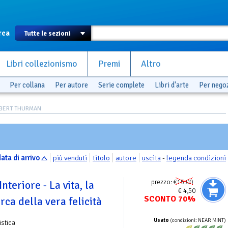
rca
Libri collezionismo
Premi
Altro
Per collana
Per autore
Serie complete
Libri d'arte
Per nego
ROBERT THURMAN
ata di arrivo
più venduti
titolo
autore
uscita
-
legenda condizioni
prezzo:
€15.00
nteriore - La vita, la
€ 4,50
SCONTO 70%
erca della vera felicità
Usato
(condizioni: NEAR MINT)
istica