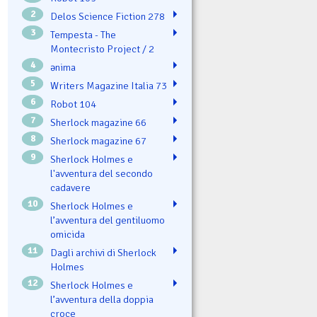
2
Delos Science Fiction 278
3
Tempesta - The
Montecristo Project / 2
4
ənima
5
Writers Magazine Italia 73
6
Robot 104
7
Sherlock magazine 66
8
Sherlock magazine 67
9
Sherlock Holmes e
l'avventura del secondo
cadavere
10
Sherlock Holmes e
l’avventura del gentiluomo
omicida
11
Dagli archivi di Sherlock
Holmes
12
Sherlock Holmes e
l’avventura della doppia
croce