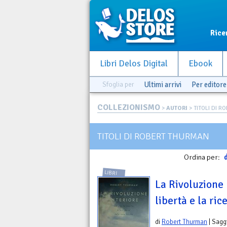
Rice
Libri Delos Digital
Ebook
Sfoglia per
Ultimi arrivi
Per editore
COLLEZIONISMO
>
AUTORI
> TITOLI DI 
TITOLI DI ROBERT THURMAN
Ordina per:
d
LIBRI
La Rivoluzione I
libertà e la ric
di
Robert Thurman
| Sagg