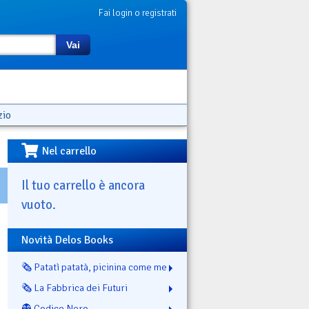
Fai login o registrati
Vai
zio
Nel carrello
Il tuo carrello è ancora
vuoto.
Novità Delos Books
🗞️ Patatì patatà, picinina come me
🗞️ La Fabbrica dei Futuri
👻 Codice Nero