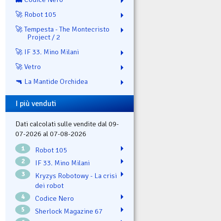
🚀 Robot 105
🚀 Tempesta - The Montecristo
Project / 2
🚀 IF 33. Mino Milani
🚀 Vetro
🔫 La Mantide Orchidea
I più venduti
Dati calcolati sulle vendite dal 09-
07-2026 al 07-08-2026
1
Robot 105
2
IF 33. Mino Milani
3
Kryzys Robotowy - La crisi
dei robot
4
Codice Nero
5
Sherlock Magazine 67