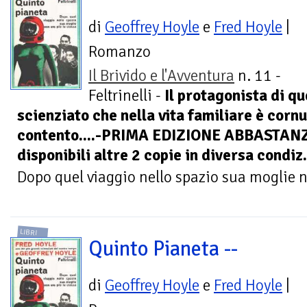
di
Geoffrey Hoyle
e
Fred Hoyle
|
Romanzo
Il Brivido e l'Avventura
n. 11 -
Feltrinelli -
Il protagonista di q
scienziato che nella vita familiare è corn
contento....-PRIMA EDIZIONE ABBASTAN
disponibili altre 2 copie in diversa con
Dopo quel viaggio nello spazio sua moglie no
LIBRI
Quinto Pianeta --
di
Geoffrey Hoyle
e
Fred Hoyle
|