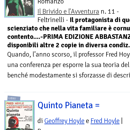
Romanzo
Il Brivido e l'Avventura
n. 11 -
Feltrinelli -
Il protagonista di q
scienziato che nella vita familiare è corn
contento....-PRIMA EDIZIONE ABBASTAN
disponibili altre 2 copie in diversa con
Quando, l’anno scorso, il professor Fred Hoy
una conferenza per esporre la sua teoria del
benché modestamente si sforzasse di descri
LIBRI
Quinto Pianeta =
di
Geoffrey Hoyle
e
Fred Hoyle
|