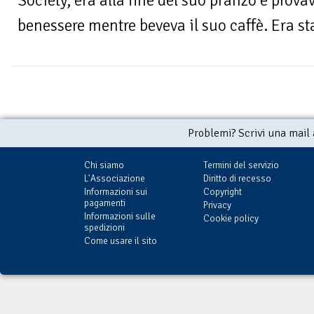
Society, era alla fine del suo pranzo e prov
benessere mentre beveva il suo caffè. Era sta
Problemi? Scrivi una mail
Chi siamo
Termini del servizio
L'Associazione
Diritto di recesso
Informazioni sui
Copyright
pagamenti
Privacy
Informazioni sulle
Cookie policy
spedizioni
Come usare il sito