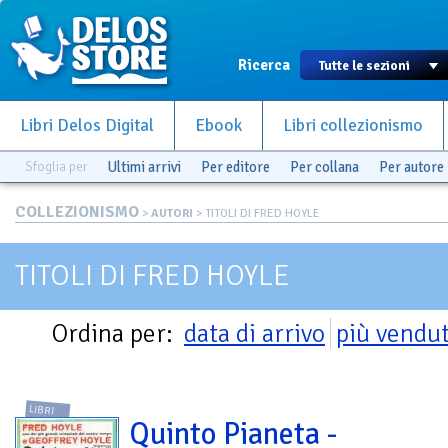
Ricerca
Libri Delos Digital
Ebook
Libri collezionismo
Sfoglia per
Ultimi arrivi
Per editore
Per collana
Per autore
COLLEZIONISMO
>
AUTORI
> TITOLI DI FRED HOYLE
TITOLI DI FRED HOYLE
Ordina per:
data di arrivo
più vendut
LIBRI
Quinto Pianeta -