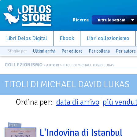
Ricerca
Libri Delos Digital
Ebook
Libri collezionismo
Sfoglia per
Ultimi arrivi
Per editore
Per collana
Per autore
COLLEZIONISMO
>
AUTORI
> TITOLI DI MICHAEL DAVID LUKAS
TITOLI DI MICHAEL DAVID LUKAS
Ordina per:
data di arrivo
più vendut
LIBRI
L'Indovina di Istanbul