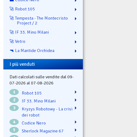
🚀 Robot 105
🚀 Tempesta - The Montecristo
Project / 2
🚀 IF 33. Mino Milani
🚀 Vetro
🔫 La Mantide Orchidea
I più venduti
Dati calcolati sulle vendite dal 09-
07-2026 al 07-08-2026
1
Robot 105
2
IF 33. Mino Milani
3
Kryzys Robotowy - La crisi
dei robot
4
Codice Nero
5
Sherlock Magazine 67