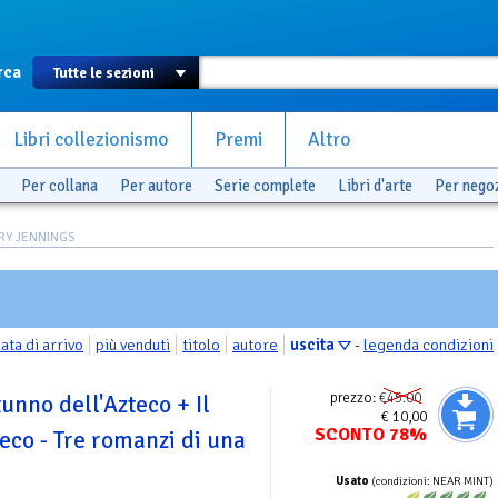
rca
Libri collezionismo
Premi
Altro
Per collana
Per autore
Serie complete
Libri d'arte
Per nego
ARY JENNINGS
ata di arrivo
più venduti
titolo
autore
uscita
-
legenda condizioni
prezzo:
€45.00
tunno dell'Azteco + Il
€ 10,00
SCONTO 78%
eco - Tre romanzi di una
Usato
(condizioni: NEAR MINT)