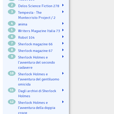
2
Delos Science Fiction 278
3
Tempesta - The
Montecristo Project / 2
4
ənima
5
Writers Magazine Italia 73
6
Robot 104
7
Sherlock magazine 66
8
Sherlock magazine 67
9
Sherlock Holmes e
l'avventura del secondo
cadavere
10
Sherlock Holmes e
l’avventura del gentiluomo
omicida
11
Dagli archivi di Sherlock
Holmes
12
Sherlock Holmes e
l’avventura della doppia
croce