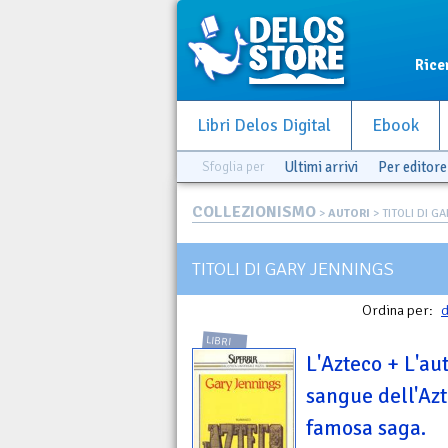
Rice
Libri Delos Digital
Ebook
Sfoglia per
Ultimi arrivi
Per editore
COLLEZIONISMO
>
AUTORI
> TITOLI DI G
TITOLI DI GARY JENNINGS
Ordina per:
d
LIBRI
L'Azteco + L'au
sangue dell'Azt
famosa saga.