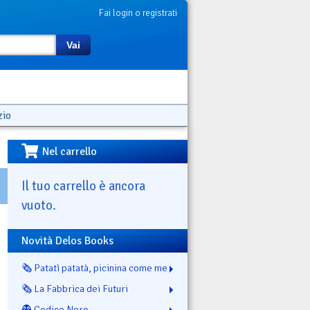
Fai login o registrati
Vai
zio
Nel carrello
Il tuo carrello è ancora
vuoto.
Novità Delos Books
🗞️ Patatì patatà, picinina come me
🗞️ La Fabbrica dei Futuri
👻 Codice Nero