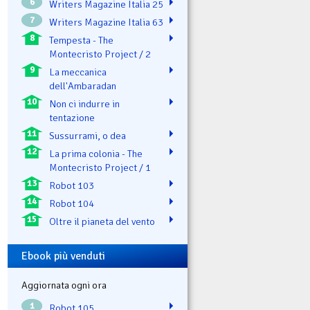
6
Writers Magazine Italia 25
7
Writers Magazine Italia 63
8
Tempesta - The
Montecristo Project / 2
9
La meccanica
dell'Ambaradan
10
Non ci indurre in
tentazione
11
Sussurrami, o dea
12
La prima colonia - The
Montecristo Project / 1
13
Robot 103
14
Robot 104
15
Oltre il pianeta del vento
Ebook più venduti
Aggiornata ogni ora
1
Robot 105