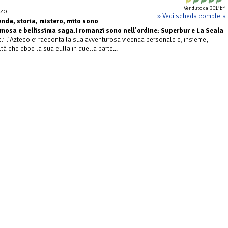
Venduto da BCLibri
zo
» Vedi scheda completa
nda, storia, mistero, mito sono
famosa e bellissima saga.I romanzi sono nell'ordine: Superbur e La Scala
li l'Azteco ci racconta la sua avventurosa vicenda personale e, insieme,
ltà che ebbe la sua culla in quella parte...