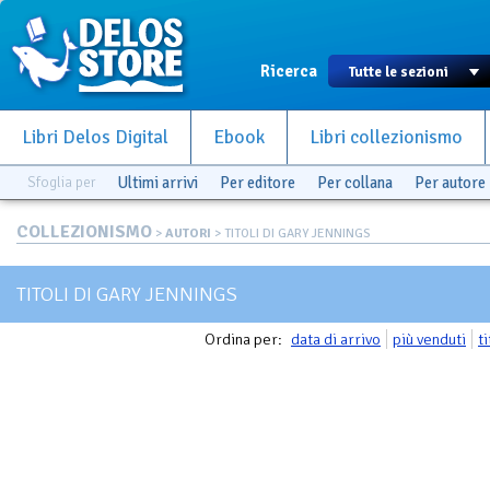
Ricerca
Libri Delos Digital
Ebook
Libri collezionismo
Sfoglia per
Ultimi arrivi
Per editore
Per collana
Per autore
COLLEZIONISMO
>
AUTORI
> TITOLI DI GARY JENNINGS
TITOLI DI GARY JENNINGS
Ordina per:
data di arrivo
più venduti
t