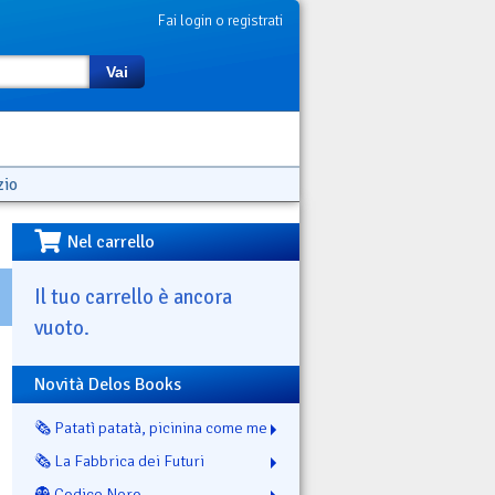
Fai login o registrati
Vai
zio
Nel carrello
Il tuo carrello è ancora
vuoto.
Novità Delos Books
🗞️ Patatì patatà, picinina come me
🗞️ La Fabbrica dei Futuri
👻 Codice Nero