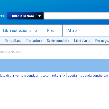
rca
Libri collezionismo
Premi
Altro
Per collana
Per autore
Serie complete
Libri d'arte
Per nego
ABRIELLA MARIANI
data di arrivo
più venduti
titolo
autore
uscita
-
legenda condizioni