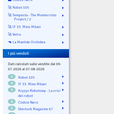
🚀 Robot 105
🚀 Tempesta - The Montecristo
Project / 2
🚀 IF 33. Mino Milani
🚀 Vetro
🔫 La Mantide Orchidea
I più venduti
Dati calcolati sulle vendite dal 09-
07-2026 al 07-08-2026
1
Robot 105
2
IF 33. Mino Milani
3
Kryzys Robotowy - La crisi
dei robot
4
Codice Nero
5
Sherlock Magazine 67