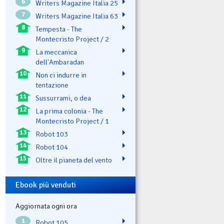
6
Writers Magazine Italia 25
7
Writers Magazine Italia 63
8
Tempesta - The
Montecristo Project / 2
9
La meccanica
dell'Ambaradan
10
Non ci indurre in
tentazione
11
Sussurrami, o dea
12
La prima colonia - The
Montecristo Project / 1
13
Robot 103
14
Robot 104
15
Oltre il pianeta del vento
Ebook più venduti
Aggiornata ogni ora
1
Robot 105