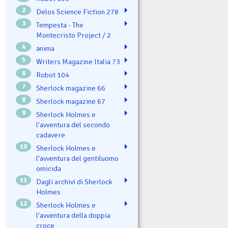
2
Delos Science Fiction 278
3
Tempesta - The
Montecristo Project / 2
4
ənima
5
Writers Magazine Italia 73
6
Robot 104
7
Sherlock magazine 66
8
Sherlock magazine 67
9
Sherlock Holmes e
l'avventura del secondo
cadavere
10
Sherlock Holmes e
l’avventura del gentiluomo
omicida
11
Dagli archivi di Sherlock
Holmes
12
Sherlock Holmes e
l’avventura della doppia
croce