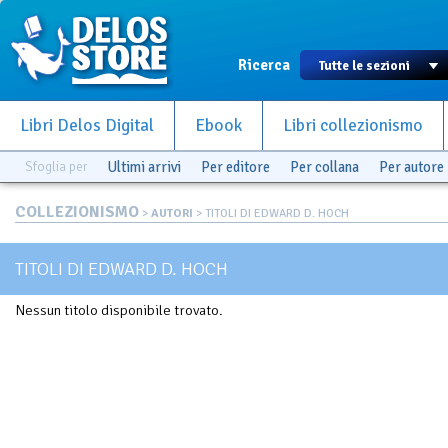
Ricerca
Libri Delos Digital
Ebook
Libri collezionismo
Sfoglia per
Ultimi arrivi
Per editore
Per collana
Per autore
COLLEZIONISMO
>
AUTORI
> TITOLI DI EDWARD D. HOCH
TITOLI DI EDWARD D. HOCH
Nessun titolo disponibile trovato.