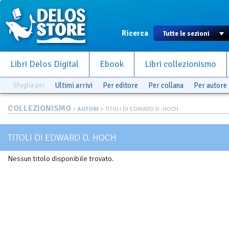
Ricerca
Libri Delos Digital
Ebook
Libri collezionismo
Sfoglia per
Ultimi arrivi
Per editore
Per collana
Per autore
COLLEZIONISMO
>
AUTORI
> TITOLI DI EDWARD D. HOCH
TITOLI DI EDWARD D. HOCH
Nessun titolo disponibile trovato.