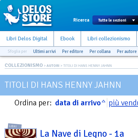
Ricerca
Libri Delos Digital
Ebook
Libri collezionismo
Sfoglia per
Ultimi arrivi
Per editore
Per collana
Per autore
COLLEZIONISMO
>
AUTORI
> TITOLI DI HANS HENNY JAHNN
TITOLI DI HANS HENNY JAHNN
Ordina per:
data di arrivo
più vend
LIBRI
La Nave di Legno - 1a