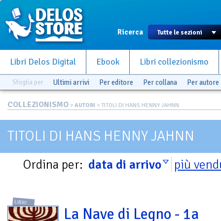
Ricerca
Libri Delos Digital
Ebook
Libri collezionismo
Sfoglia per
Ultimi arrivi
Per editore
Per collana
Per autore
COLLEZIONISMO
>
AUTORI
> TITOLI DI HANS HENNY JAHNN
TITOLI DI HANS HENNY JAHNN
Ordina per:
data di arrivo
più vend
LIBRI
La Nave di Legno - 1a